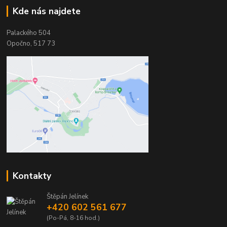
Kde nás najdete
Palackého 504
Opočno, 517 73
Kontakty
Štěpán Jelínek
+420 602 561 677
(Po-Pá, 8-16 hod.)