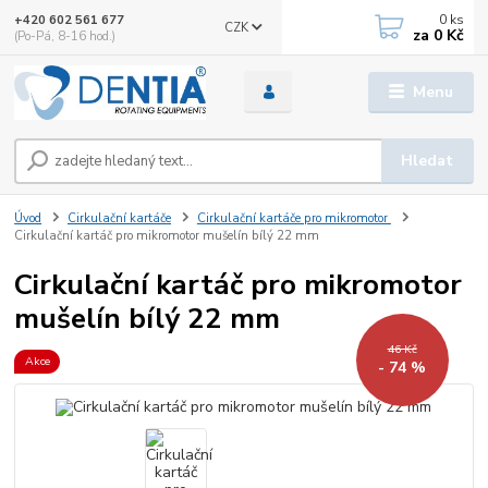
0
ks
+420 602 561 677
CZK
za
0 Kč
(Po-Pá, 8-16 hod.)
Menu
Hledat
Úvod
Cirkulační kartáče
Cirkulační kartáče pro mikromotor
Cirkulační kartáč pro mikromotor mušelín bílý 22 mm
Cirkulační kartáč pro mikromotor
mušelín bílý 22 mm
46 Kč
Akce
- 74 %