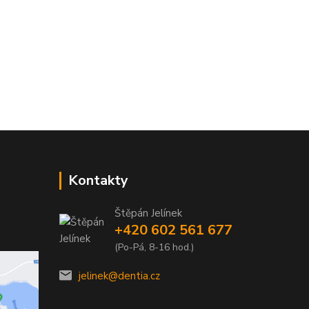
Kontakty
Štěpán Jelínek
+420 602 561 677
(Po-Pá, 8-16 hod.)
jelinek@dentia.cz