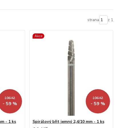
strana
z 1
Akce
196 Kč
196 Kč
- 59 %
- 59 %
mm - 1 ks
Spirálový břit jemný 2,4/10 mm - 1 ks