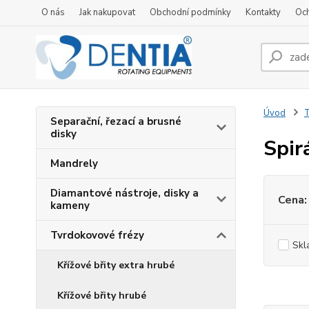
O nás
Jak nakupovat
Obchodní podmínky
Kontakty
Oc
Úvod
T
Separační, řezací a brusné
disky
Spir
Mandrely
Diamantové nástroje, disky a
Cena:
kameny
Tvrdokovové frézy
Skl
Křížové břity extra hrubé
Křížové břity hrubé