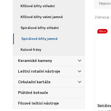
Nejnově
Křížové břity střední
Křížové břity velmi jemné
Zobrazuji 
Spirálové břity střední
Akce
Spirálové břity jemné
Kulové frézy
Keramické kameny
Lešticí rotační nástroje
Cirkulační kartáče
Plátěné kotouče
Filcové lešticí nástroje
Spirálov