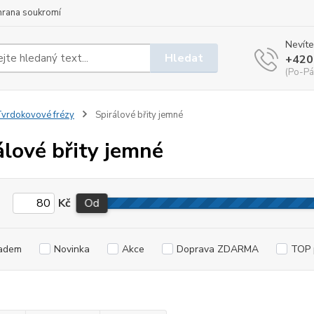
hrana soukromí
Nevíte
Hledat
+420
(Po-Pá
vrdokovové frézy
Spirálové břity jemné
álové břity jemné
Kč
Od
adem
Novinka
Akce
Doprava ZDARMA
TOP 