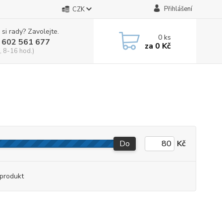
Přihlášení
CZK
 si rady? Zavolejte.
0
ks
 602 561 677
za
0 Kč
, 8-16 hod.)
Do
Kč
produkt