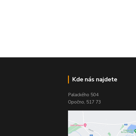
Kde nás najdete
Palackého 504
Opočno, 517 73