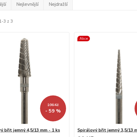
jší
Nejlevnější
Nejdražší
1-3 z 3
Akce
196 Kč
- 59 %
ý břit jemný 4,5/13 mm - 1 ks
Spirálový břit jemný 3,5/13 