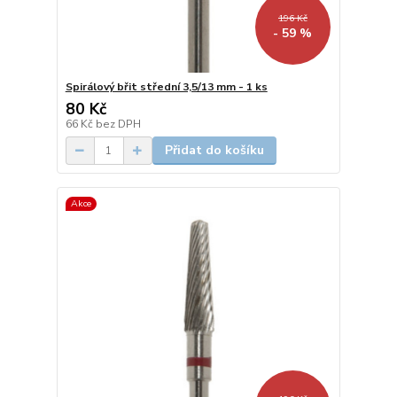
196 Kč
- 59 %
Spirálový břit střední 3,5/13 mm - 1 ks
80 Kč
66 Kč
bez DPH
Přidat do košíku
Akce