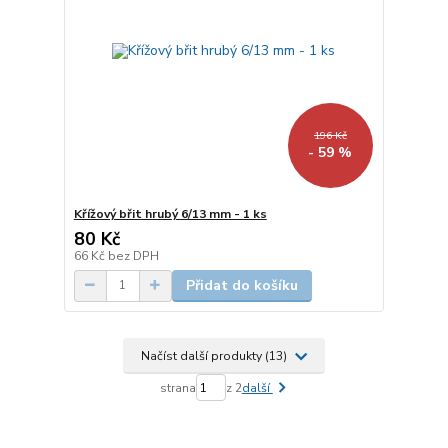
196 Kč
- 59 %
Křížový břit hrubý 6/13 mm - 1 ks
80 Kč
66 Kč
bez DPH
Přidat do košíku
Načíst další produkty (13)
strana
z 2
další