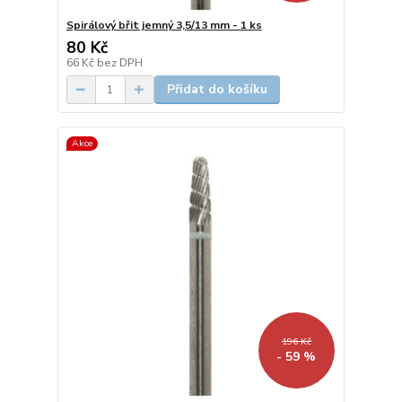
Spirálový břit jemný 3,5/13 mm - 1 ks
80 Kč
66 Kč
bez DPH
Přidat do košíku
Akce
196 Kč
- 59 %