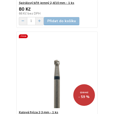
Spirálový břit jemný 2,4/10 mm - 1 ks
80 Kč
66 Kč
bez DPH
Přidat do košíku
Akce
196 Kč
- 59 %
Kulová fréza 2,3 mm - 1 ks