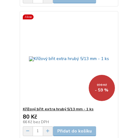
Akce
196 Kč
- 59 %
Křížový břit extra hrubý 5/13 mm - 1 ks
80 Kč
66 Kč
bez DPH
Přidat do košíku