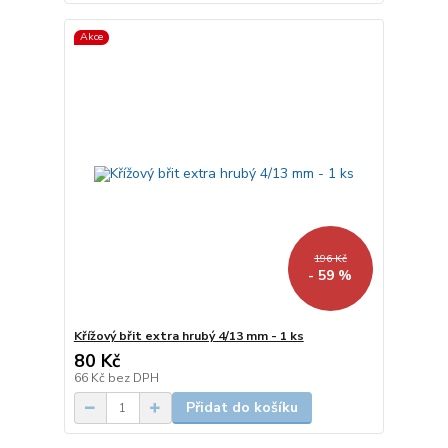
Akce
196 Kč
- 59 %
Křížový břit extra hrubý 4/13 mm - 1 ks
80 Kč
66 Kč
bez DPH
Přidat do košíku