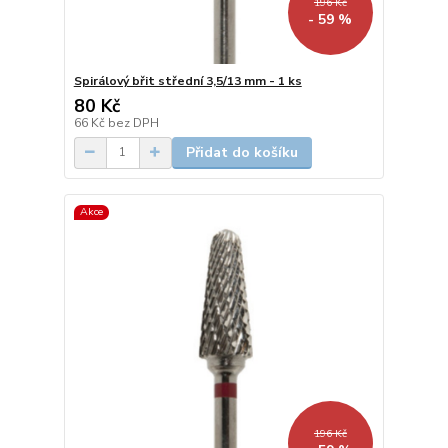
196 Kč
- 59 %
Spirálový břit střední 3,5/13 mm - 1 ks
80 Kč
66 Kč
bez DPH
Přidat do košíku
Akce
196 Kč