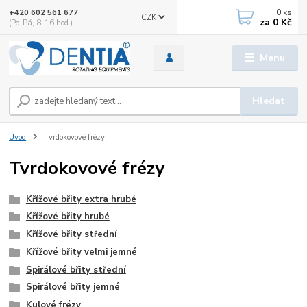
0
ks
+420 602 561 677
CZK
za
0 Kč
(Po-Pá, 8-16 hod.)
Menu
Hledat
Úvod
Tvrdokovové frézy
Tvrdokovové frézy
Křížové břity extra hrubé
Křížové břity hrubé
Křížové břity střední
Křížové břity velmi jemné
Spirálové břity střední
Spirálové břity jemné
Kulové frézy