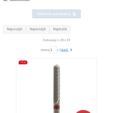
Upřesnit parametry
Nejnovější
Nejlevnější
Nejdražší
Zobrazuji 1-20 z 33
strana
z 2
další
Akce