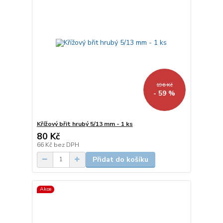
196 Kč
- 59 %
Křížový břit hrubý 5/13 mm - 1 ks
80 Kč
66 Kč
bez DPH
Přidat do košíku
Akce