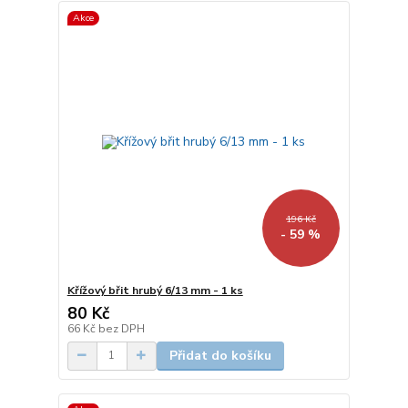
Akce
196 Kč
- 59 %
Křížový břit hrubý 6/13 mm - 1 ks
80 Kč
66 Kč
bez DPH
Přidat do košíku