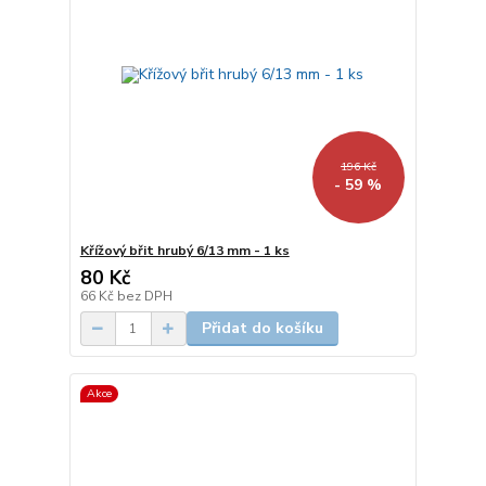
196 Kč
- 59 %
Křížový břit hrubý 6/13 mm - 1 ks
80 Kč
66 Kč
bez DPH
Přidat do košíku
Akce