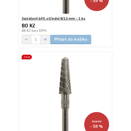
- 59 %
Spirálový břit střední 6/13 mm - 1 ks
80 Kč
66 Kč
bez DPH
Přidat do košíku
Akce
196 Kč
- 59 %