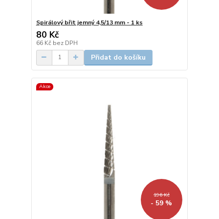
Spirálový břit jemný 4,5/13 mm - 1 ks
80 Kč
66 Kč
bez DPH
Přidat do košíku
Akce
196 Kč
- 59 %