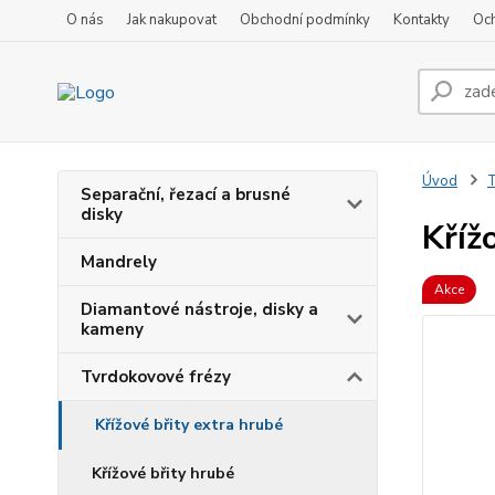
O nás
Jak nakupovat
Obchodní podmínky
Kontakty
Oc
Úvod
T
Separační, řezací a brusné
disky
Kříž
Mandrely
Akce
Diamantové nástroje, disky a
kameny
Tvrdokovové frézy
Křížové břity extra hrubé
Křížové břity hrubé