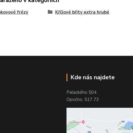
zařazeno v kategoriích
kovové frézy
Křížové břity extra hrubé
Kde nás najdete
Palackého 504
Opočno, 517 73