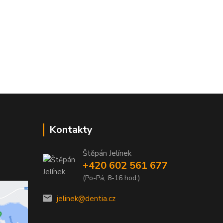
Kontakty
Štěpán Jelínek
+420 602 561 677
(Po-Pá, 8-16 hod.)
jelinek@dentia.cz