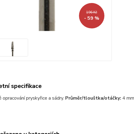
196 Kč
- 59 %
tní specifikace
é opracování pryskyřice a sádry.
Průměr/tlouštka/otáčky:
4 mm