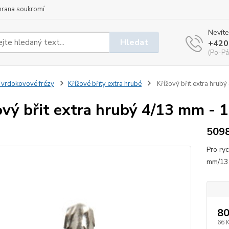
hrana soukromí
Nevíte
Hledat
+420
(Po-Pá
vrdokovové frézy
Křížové břity extra hrubé
Křížový břit extra hrubý
ový břit extra hrubý 4/13 mm - 1
509
Pro ry
mm/13 
80
66 