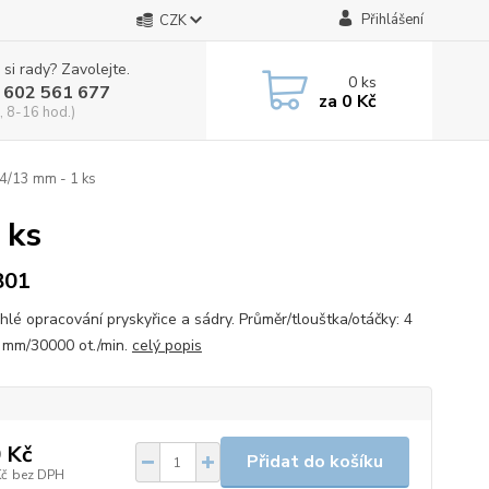
Přihlášení
CZK
 si rady? Zavolejte.
0
ks
 602 561 677
za
0 Kč
, 8-16 hod.)
 4/13 mm - 1 ks
 ks
801
chlé opracování pryskyřice a sádry. Průměr/tlouštka/otáčky: 4
mm/30000 ot./min.
celý popis
 Kč
Přidat do košíku
Kč
bez DPH