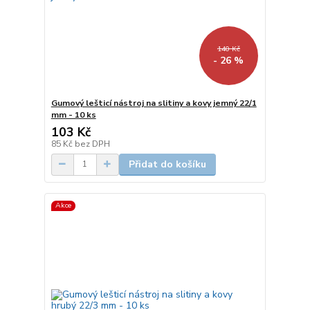
140 Kč
- 26 %
Gumový lešticí nástroj na slitiny a kovy jemný 22/1
mm - 10 ks
103 Kč
85 Kč
bez DPH
Přidat do košíku
Akce