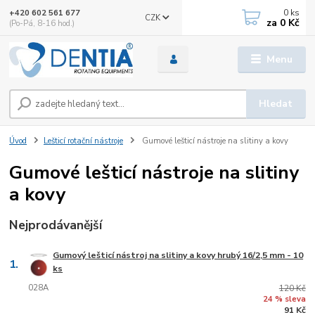
0
ks
+420 602 561 677
CZK
za
0 Kč
(Po-Pá, 8-16 hod.)
Menu
Hledat
Úvod
Lešticí rotační nástroje
Gumové lešticí nástroje na slitiny a kovy
Gumové lešticí nástroje na slitiny
a kovy
Nejprodávanější
Gumový lešticí nástroj na slitiny a kovy hrubý 16/2,5 mm - 10
1.
ks
028A
120 Kč
24 % sleva
91 Kč