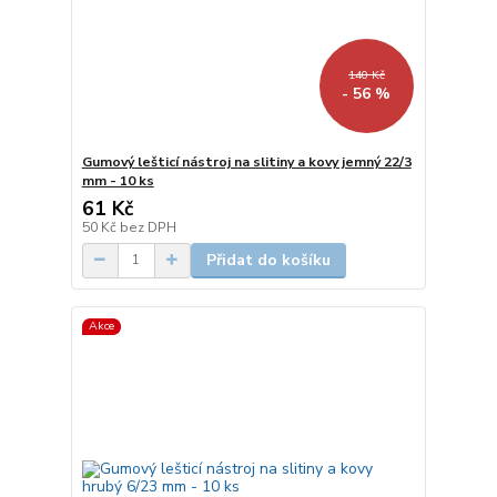
140 Kč
- 56 %
Gumový lešticí nástroj na slitiny a kovy jemný 22/3
mm - 10 ks
61 Kč
50 Kč
bez DPH
Přidat do košíku
Akce