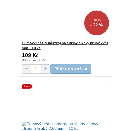
140 Kč
- 22 %
Gumový lešticí nástroj na slitiny a kovy hrubý 22/3
mm - 10 ks
109 Kč
90 Kč
bez DPH
Přidat do košíku
Akce