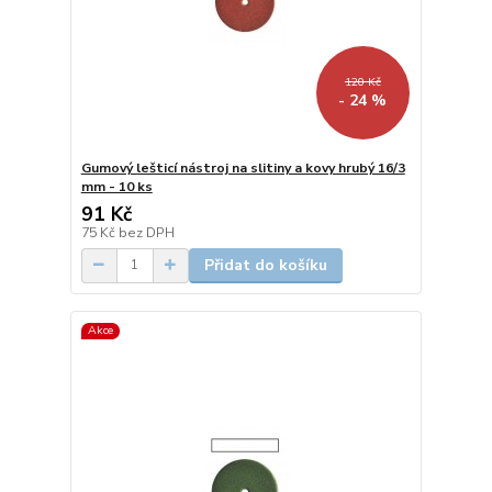
120 Kč
- 24 %
Gumový lešticí nástroj na slitiny a kovy hrubý 16/3
mm - 10 ks
91 Kč
75 Kč
bez DPH
Přidat do košíku
Akce