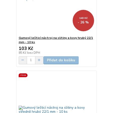
140 Kč
- 26 %
Gumový lešticí nástroj na slitiny a kovy hrubý 22/1
mm - 10 ks
103 Kč
85 Kč
bez DPH
Přidat do košíku
Akce