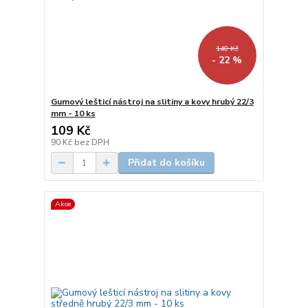
140 Kč
- 22 %
Gumový lešticí nástroj na slitiny a kovy hrubý 22/3
mm - 10 ks
109 Kč
90 Kč
bez DPH
Přidat do košíku
Akce