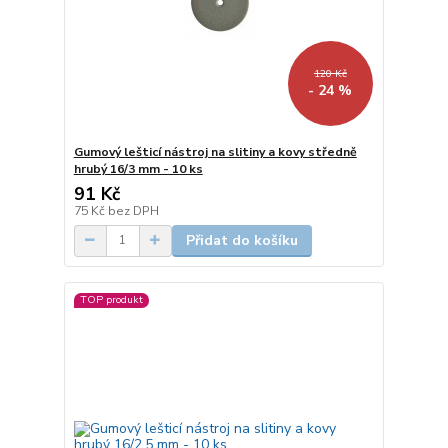
120 Kč
- 24 %
Gumový lešticí nástroj na slitiny a kovy středně
hrubý 16/3 mm - 10 ks
91 Kč
75 Kč
bez DPH
Přidat do košíku
TOP produkt