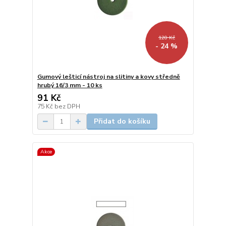
120 Kč
- 24 %
Gumový lešticí nástroj na slitiny a kovy středně
hrubý 16/3 mm - 10 ks
91 Kč
75 Kč
bez DPH
Přidat do košíku
Akce