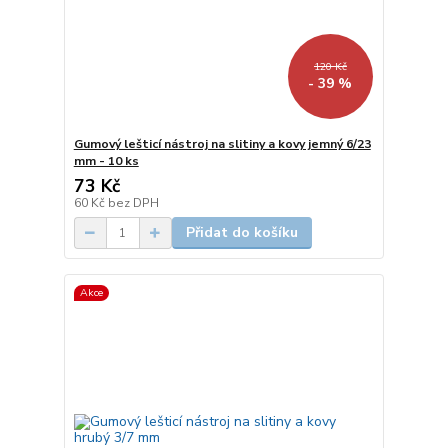
120 Kč
- 39 %
Gumový lešticí nástroj na slitiny a kovy jemný 6/23
mm - 10 ks
73 Kč
60 Kč
bez DPH
Přidat do košíku
Akce