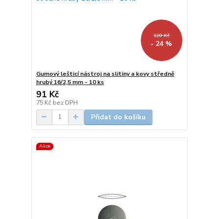
120 Kč
- 24 %
Gumový lešticí nástroj na slitiny a kovy středně
hrubý 16/2,5 mm - 10 ks
91 Kč
75 Kč
bez DPH
Přidat do košíku
Akce