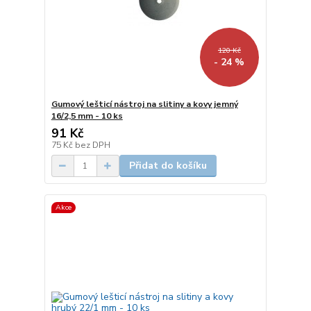
120 Kč
- 24 %
Gumový lešticí nástroj na slitiny a kovy jemný
16/2,5 mm - 10 ks
91 Kč
75 Kč
bez DPH
Přidat do košíku
Akce