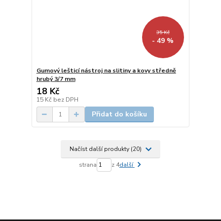
35 Kč
- 49 %
Gumový lešticí nástroj na slitiny a kovy středně
hrubý 3/7 mm
18 Kč
15 Kč
bez DPH
Přidat do košíku
Načíst další produkty (20)
strana
z 4
další