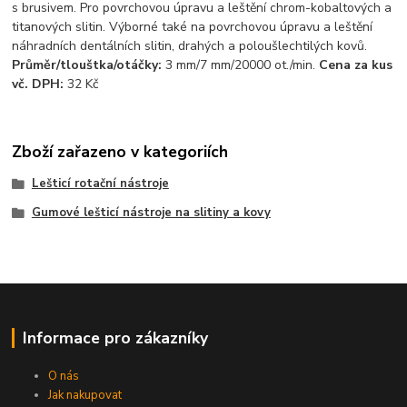
s brusivem. Pro povrchovou úpravu a leštění chrom-kobaltových a
titanových slitin. Výborné také na povrchovou úpravu a leštění
náhradních dentálních slitin, drahých a poloušlechtilých kovů.
Průměr/tlouštka/otáčky:
3 mm/7 mm/20000 ot./min.
Cena za kus
vč. DPH:
32 Kč
Zboží zařazeno v kategoriích
Lešticí rotační nástroje
Gumové lešticí nástroje na slitiny a kovy
Informace pro zákazníky
O nás
Jak nakupovat