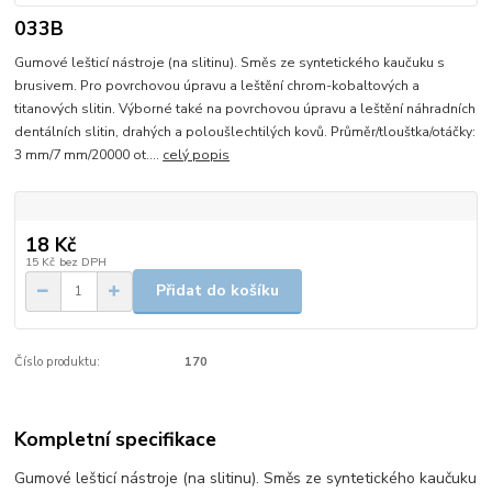
033B
Gumové lešticí nástroje (na slitinu). Směs ze syntetického kaučuku s
brusivem. Pro povrchovou úpravu a leštění chrom-kobaltových a
titanových slitin. Výborné také na povrchovou úpravu a leštění náhradních
dentálních slitin, drahých a poloušlechtilých kovů. Průměr/tlouštka/otáčky:
3 mm/7 mm/20000 ot....
celý popis
18 Kč
15 Kč
bez DPH
Přidat do košíku
Číslo produktu:
170
Kompletní specifikace
Gumové lešticí nástroje (na slitinu). Směs ze syntetického kaučuku