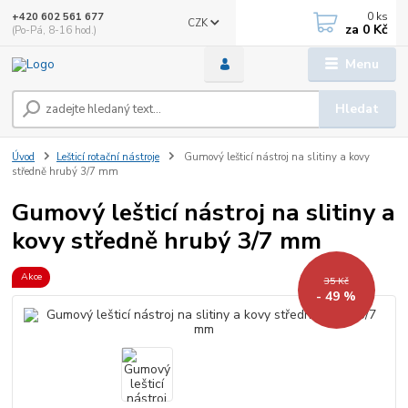
0
ks
+420 602 561 677
CZK
za
0 Kč
(Po-Pá, 8-16 hod.)
Menu
Hledat
Úvod
Lešticí rotační nástroje
Gumový lešticí nástroj na slitiny a kovy
středně hrubý 3/7 mm
Gumový lešticí nástroj na slitiny a
kovy středně hrubý 3/7 mm
Akce
35 Kč
- 49 %