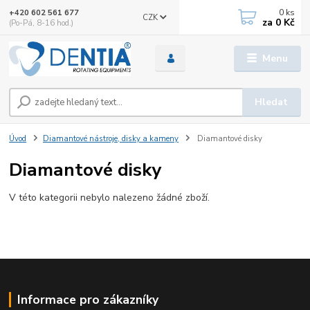
0
ks
+420 602 561 677
CZK
za
0 Kč
(Po-Pá, 8-16 hod.)
Menu
Hledat
Úvod
Diamantové nástroje, disky a kameny
Diamantové disky
Diamantové disky
V této kategorii nebylo nalezeno žádné zboží.
Informace pro zákazníky