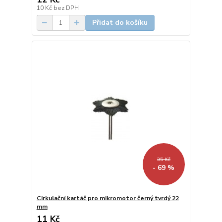
10 Kč
bez DPH
Přidat do košíku
35 Kč
- 69 %
Cirkulační kartáč pro mikromotor černý tvrdý 22
mm
11 Kč