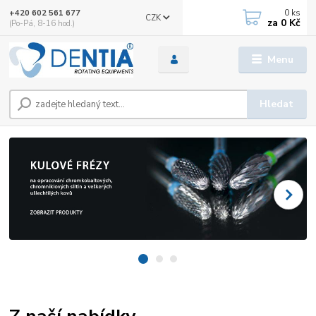
0
ks
+420 602 561 677
CZK
za
0 Kč
(Po-Pá, 8-16 hod.)
Menu
Hledat
Z naší nabídky