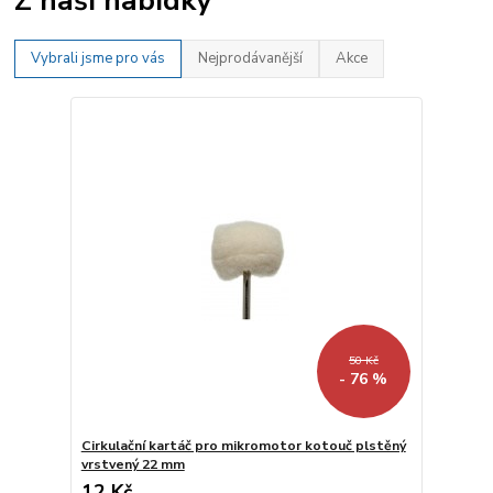
Vybrali jsme pro vás
Nejprodávanější
Akce
50 Kč
- 76 %
Cirkulační kartáč pro mikromotor kotouč plstěný
vrstvený 22 mm
12 Kč