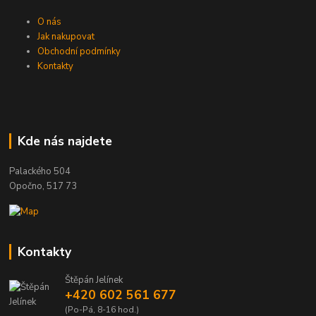
O nás
Jak nakupovat
Obchodní podmínky
Kontakty
Kde nás najdete
Palackého 504
Opočno, 517 73
Kontakty
Štěpán Jelínek
+420 602 561 677
(Po-Pá, 8-16 hod.)