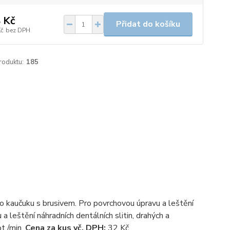
 Kč
Přidat do košíku
Kč
bez DPH
roduktu:
185
ho kaučuku s brusivem. Pro povrchovou úpravu a leštění
 leštění náhradních dentálních slitin, drahých a
./min.
Cena za kus vč. DPH:
32 Kč