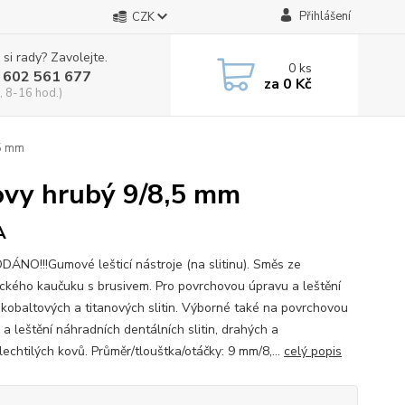
Přihlášení
CZK
 si rady? Zavolejte.
0
ks
 602 561 677
za
0 Kč
, 8-16 hod.)
,5 mm
kovy hrubý 9/8,5 mm
A
ÁNO!!!Gumové lešticí nástroje (na slitinu). Směs ze
ického kaučuku s brusivem. Pro povrchovou úpravu a leštění
kobaltových a titanových slitin. Výborné také na povrchovou
a leštění náhradních dentálních slitin, drahých a
echtilých kovů. Průměr/tlouštka/otáčky: 9 mm/8,...
celý popis