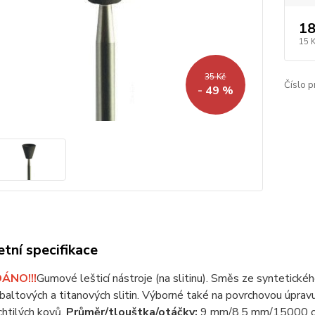
18
15 
35 Kč
Číslo p
- 49 %
tní specifikace
ÁNO!!!
Gumové lešticí nástroje (na slitinu). Směs ze syntetické
altových a titanových slitin. Výborné také na povrchovou úpravu a
htilých kovů.
Průměr/tlouštka/otáčky:
9 mm/8,5 mm/15000 ot