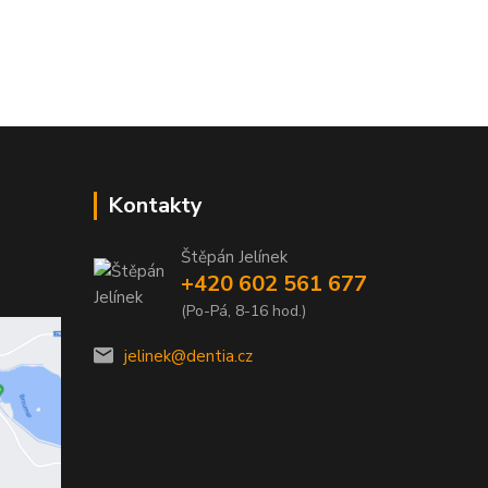
Kontakty
Štěpán Jelínek
+420 602 561 677
(Po-Pá, 8-16 hod.)
jelinek@dentia.cz