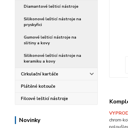
Diamantové lešticí nástroje
Silikonové lešticí nástroje na
pryskyřici
Gumové lešticí nástroje na
slitiny a kovy
Silikonové lešticí nástroje na
keramiku a kovy
Cirkulační kartáče
Plátěné kotouče
Filcové lešticí nástroje
Komple
VYPROD
Novinky
chrom-kob
poloušlec