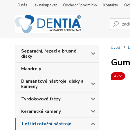
O nás
Jak nakupovat
Obchodní podmínky
Kontakty
Oc
Úvod
L
Separační, řezací a brusné
disky
Gumo
Mandrely
Akce
Diamantové nástroje, disky a
kameny
Tvrdokovové frézy
Keramické kameny
Lešticí rotační nástroje