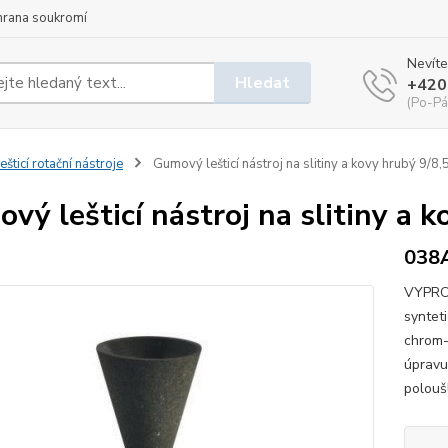
hrana soukromí
Nevíte
Hledat
+420
(Po-Pá
ešticí rotační nástroje
Gumový lešticí nástroj na slitiny a kovy hrubý 9/8
vý lešticí nástroj na slitiny a 
038
VYPROD
syntet
chrom-
úpravu 
poloušl