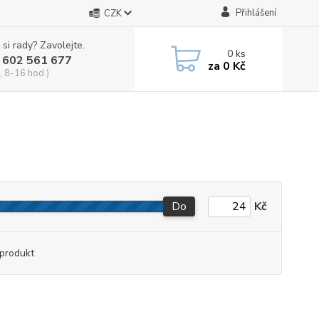
Přihlášení
CZK
 si rady? Zavolejte.
0
ks
 602 561 677
za
0 Kč
, 8-16 hod.)
Do
Kč
produkt