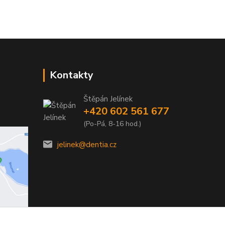
Kontakty
Štěpán Jelínek
+420 602 561 677
(Po-Pá, 8-16 hod.)
jelinek@dentia.cz