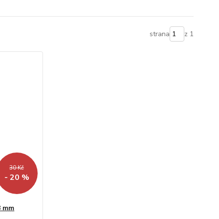
strana
z 1
30 Kč
- 20 %
8 mm