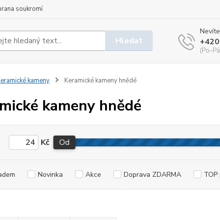
hrana soukromí
Nevíte
Hledat
+420
(Po-Pá
eramické kameny
Keramické kameny hnědé
mické kameny hnědé
Kč
Od
adem
Novinka
Akce
Doprava ZDARMA
TOP 