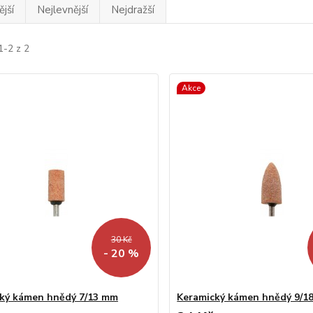
jší
Nejlevnější
Nejdražší
1-2 z 2
Akce
30 Kč
- 20 %
ký kámen hnědý 7/13 mm
Keramický kámen hnědý 9/1