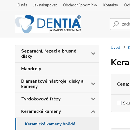
O nás
Jak nakupovat
Obchodní podmínky
Kontakty
Oc
Úvod
K
Separační, řezací a brusné
disky
Kera
Mandrely
Diamantové nástroje, disky a
Cena:
kameny
Tvrdokovové frézy
Skl
Keramické kameny
Keramické kameny hnědé