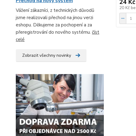
Přechod na nový systém
24 Kč
20 Kč
be
Vážení zákazníci, z technických důvodů
jsme realizovali přechod na jinou verzi
eshopu. Děkujeme za pochopení a za
přeregistrování do nového systému.
číst
celé
Zobrazit všechny novinky