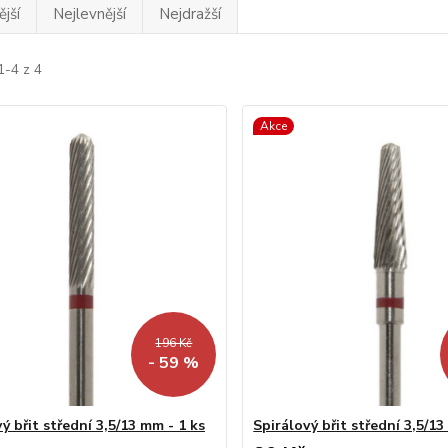
jší
Nejlevnější
Nejdražší
1-4 z 4
Akce
196 Kč
- 59 %
ý břit střední 3,5/13 mm - 1 ks
Spirálový břit střední 3,5/13