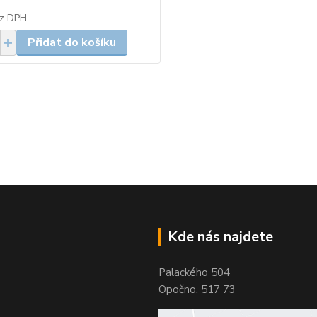
z DPH
Přidat do košíku
Kde nás najdete
Palackého 504
Opočno, 517 73