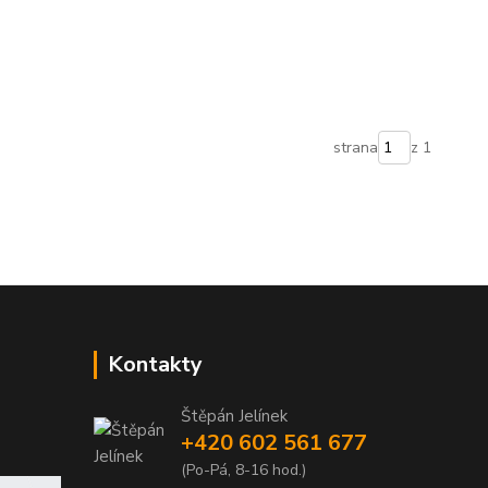
strana
z 1
Kontakty
Štěpán Jelínek
+420 602 561 677
(Po-Pá, 8-16 hod.)