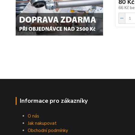
80 Kč
66 Kč
be
Informace pro zákazníky
O nás
Jak nakupovat
Obchodní podmínky