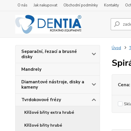
O nás
Jak nakupovat
Obchodní podmínky
Kontakty
Oc
Úvod
T
Separační, řezací a brusné
disky
Spir
Mandrely
Diamantové nástroje, disky a
Cena:
kameny
Tvrdokovové frézy
Skl
Křížové břity extra hrubé
Křížové břity hrubé