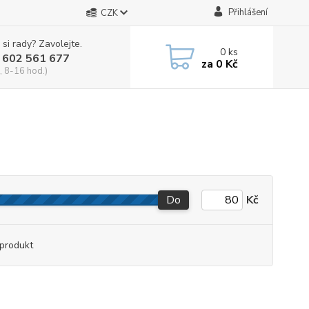
Přihlášení
CZK
 si rady? Zavolejte.
0
ks
 602 561 677
za
0 Kč
, 8-16 hod.)
Do
Kč
produkt