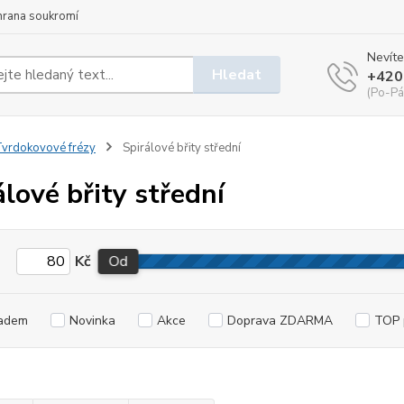
hrana soukromí
Nevíte
Hledat
+420
(Po-Pá
vrdokovové frézy
Spirálové břity střední
álové břity střední
Kč
Od
adem
Novinka
Akce
Doprava ZDARMA
TOP 