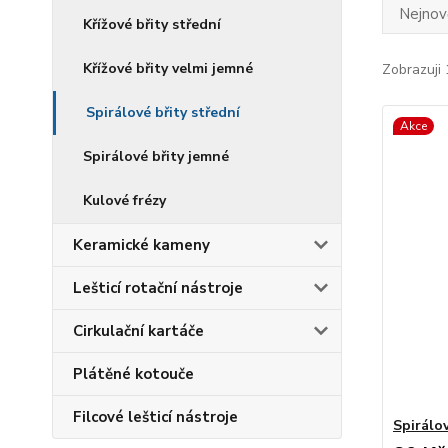
Nejnově
Křížové břity střední
Křížové břity velmi jemné
Zobrazuji 
Spirálové břity střední
Akce
Spirálové břity jemné
Kulové frézy
Keramické kameny
Lešticí rotační nástroje
Cirkulační kartáče
Plátěné kotouče
Filcové lešticí nástroje
Spirálov