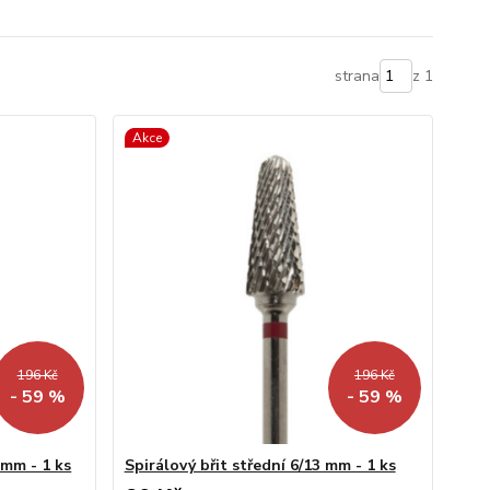
strana
z 1
Akce
196 Kč
196 Kč
- 59 %
- 59 %
 mm - 1 ks
Spirálový břit střední 6/13 mm - 1 ks