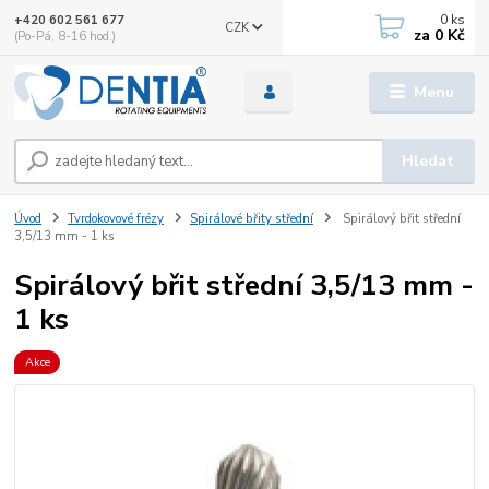
0
ks
+420 602 561 677
CZK
za
0 Kč
(Po-Pá, 8-16 hod.)
Menu
Hledat
Úvod
Tvrdokovové frézy
Spirálové břity střední
Spirálový břit střední
3,5/13 mm - 1 ks
Spirálový břit střední 3,5/13 mm -
1 ks
Akce