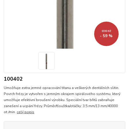
196 Kč
- 59 %
100402
Umožňuje extra jemné opracování titanu a veškerých dentálních slitin.
Povrch frézy je vytvořen s jemným okrajem spirálového systému, který
umožňuje efektivní broušení výrobku. Speciální tvar břitů zabraňuje
zanešení a ucpání frézy. Průměr/tlouštka/otáčky: 3,5 mm/13 mm/40000
ot./min.
celý popis