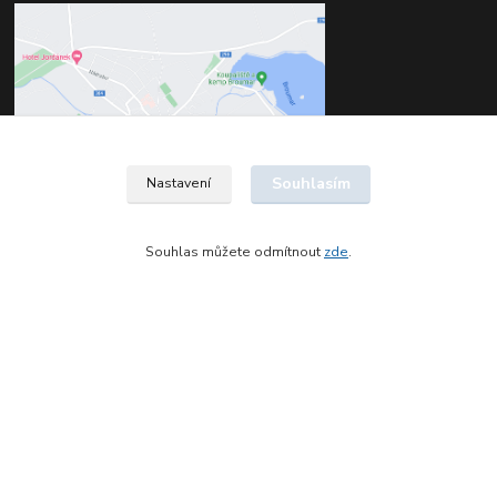
Souhlasím
Nastavení
Souhlas můžete odmítnout
zde
.
Kontakty
Štěpán Jelínek
+420 602 561 677
(Po-Pá, 8-16 hod.)
jelinek@dentia.cz