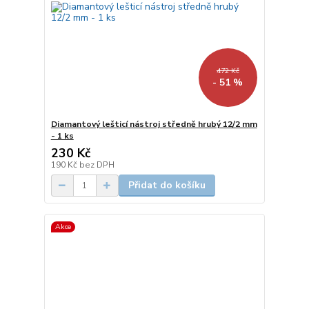
472 Kč
- 51 %
Diamantový lešticí nástroj středně hrubý 12/2 mm
- 1 ks
230 Kč
190 Kč
bez DPH
Přidat do košíku
Akce