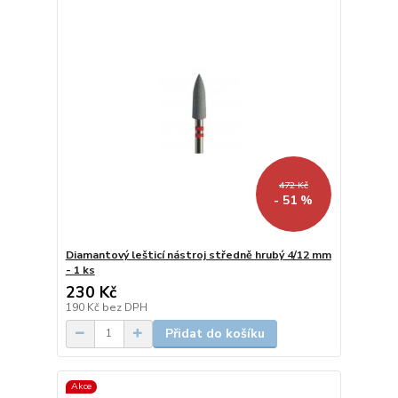
472 Kč
- 51 %
Diamantový lešticí nástroj středně hrubý 4/12 mm
- 1 ks
230 Kč
190 Kč
bez DPH
Přidat do košíku
Akce