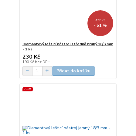
472 Kč
- 51 %
Diamantový lešticí nástroj středně hrubý 18/3 mm
- 1 ks
230 Kč
190 Kč
bez DPH
Přidat do košíku
Akce