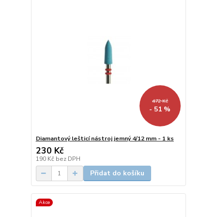
472 Kč
- 51 %
Diamantový lešticí nástroj jemný 4/12 mm - 1 ks
230 Kč
190 Kč
bez DPH
Přidat do košíku
Akce