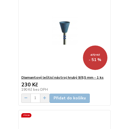
472 Kč
- 51 %
Diamantový lešticí nástroj hrubý 9/8,5 mm - 1 ks
230 Kč
190 Kč
bez DPH
Přidat do košíku
Akce