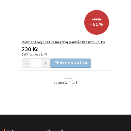
472 Kč
- 51 %
Diamantový lešticí nástroj jemný 18/3 mm - 1 ks
230 Kč
190 Kč
bez DPH
Přidat do košíku
strana
z 1