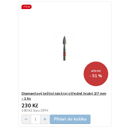
Akce
472 Kč
- 51 %
Diamantový lešticí nástroj středně hrubý 3/7 mm
- 1 ks
230 Kč
190 Kč
bez DPH
Přidat do košíku