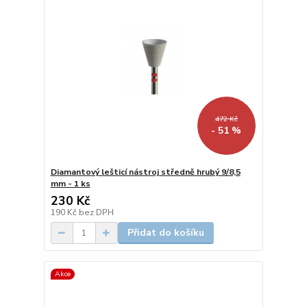
472 Kč
- 51 %
Diamantový lešticí nástroj středně hrubý 9/8,5
mm - 1 ks
230 Kč
190 Kč
bez DPH
Přidat do košíku
Akce