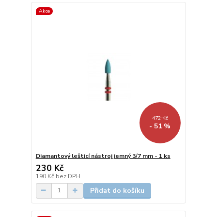
Akce
472 Kč
- 51 %
Diamantový lešticí nástroj jemný 3/7 mm - 1 ks
230 Kč
190 Kč
bez DPH
Přidat do košíku