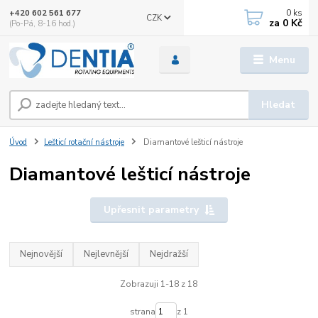
0
ks
+420 602 561 677
CZK
za
0 Kč
(Po-Pá, 8-16 hod.)
Menu
Hledat
Úvod
Lešticí rotační nástroje
Diamantové lešticí nástroje
Diamantové lešticí nástroje
Upřesnit parametry
Nejnovější
Nejlevnější
Nejdražší
Zobrazuji 1-18 z 18
strana
z 1