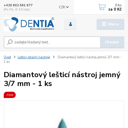
0
ks
+420 602 561 677
CZK
za
0 Kč
(Po-Pá, 8-16 hod.)
Menu
Hledat
Úvod
Lešticí rotační nástroje
Diamantový lešticí nástroj jemný 3/7 mm -
1 ks
Diamantový lešticí nástroj jemný
3/7 mm - 1 ks
Akce