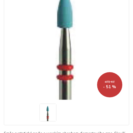
472 Kč
- 51 %