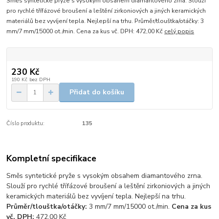
Směs syntetické pryže s vysokým obsahem diamantového zrna. Slouží
pro rychlé třífázové broušení a leštění zirkoniových a jiných keramických
materiálů bez vyvíjení tepla. Nejlepší na trhu. Průměr/tlouštka/otáčky: 3
mm/7 mm/15000 ot./min. Cena za kus vč. DPH: 472,00 Kč
celý popis
230 Kč
190 Kč
bez DPH
Přidat do košíku
Číslo produktu:
135
Kompletní specifikace
Směs syntetické pryže s vysokým obsahem diamantového zrna.
Slouží pro rychlé třífázové broušení a leštění zirkoniových a jiných
keramických materiálů bez vyvíjení tepla. Nejlepší na trhu.
Průměr/tlouštka/otáčky:
3 mm/7 mm/15000 ot./min.
Cena za kus
vč. DPH:
472,00 Kč