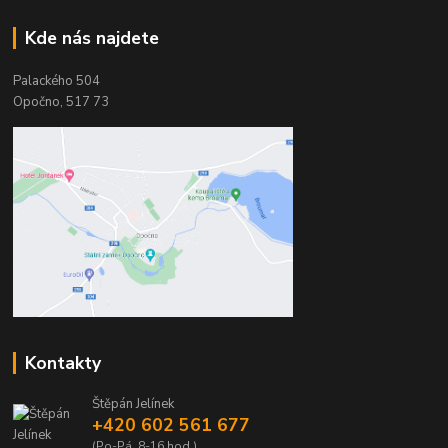
Kde nás najdete
Palackého 504
Opočno, 517 73
Kontakty
Štěpán Jelínek
+420 602 561 677
(Po-Pá, 8-16 hod.)