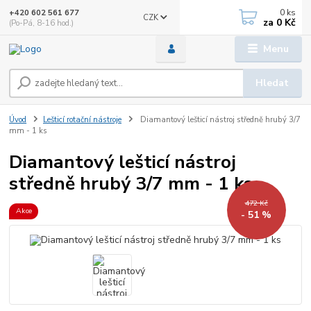
0
ks
+420 602 561 677
CZK
za
0 Kč
(Po-Pá, 8-16 hod.)
Menu
Hledat
Úvod
Lešticí rotační nástroje
Diamantový lešticí nástroj středně hrubý 3/7
mm - 1 ks
Diamantový lešticí nástroj
středně hrubý 3/7 mm - 1 ks
472 Kč
Akce
- 51 %