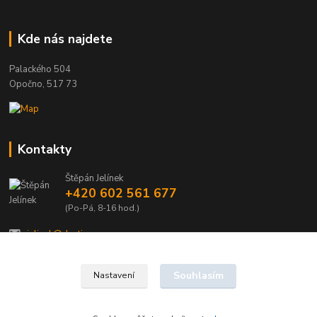
Kde nás najdete
Palackého 504
Opočno, 517 73
Kontakty
Štěpán Jelínek
+420 602 561 677
(Po-Pá, 8-16 hod.)
jelinek@dentia.cz
Souhlasím
Nastavení
© 2021 - Dentia