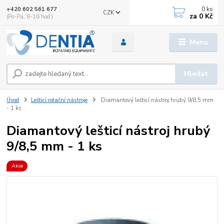
0
ks
+420 602 561 677
CZK
za
0 Kč
(Po-Pá, 8-16 hod.)
Menu
Hledat
Úvod
Lešticí rotační nástroje
Diamantový lešticí nástroj hrubý 9/8,5 mm
- 1 ks
Diamantový lešticí nástroj hrubý
9/8,5 mm - 1 ks
Akce