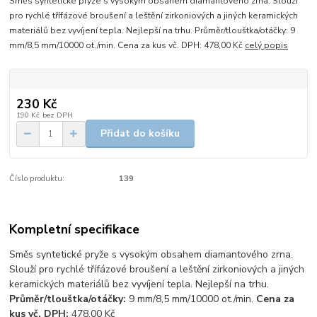
Směs syntetické pryže s vysokým obsahem diamantového zrna. Slouží
pro rychlé třífázové broušení a leštění zirkoniových a jiných keramických
materiálů bez vyvíjení tepla. Nejlepší na trhu. Průměr/tlouštka/otáčky: 9
mm/8,5 mm/10000 ot./min. Cena za kus vč. DPH: 478,00 Kč
celý popis
230 Kč
190 Kč
bez DPH
Přidat do košíku
Číslo produktu:
139
Kompletní specifikace
Směs syntetické pryže s vysokým obsahem diamantového zrna.
Slouží pro rychlé třífázové broušení a leštění zirkoniových a jiných
keramických materiálů bez vyvíjení tepla. Nejlepší na trhu.
Průměr/tlouštka/otáčky:
9 mm/8,5 mm/10000 ot./min.
Cena za
kus vč. DPH:
478,00 Kč