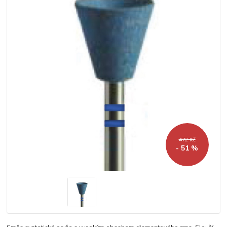
472 Kč
- 51 %