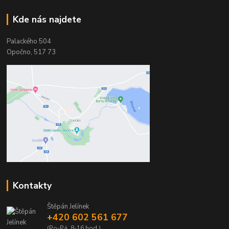
Kde nás najdete
Palackého 504
Opočno, 517 73
Kontakty
Štěpán Jelínek
+420 602 561 677
(Po-Pá, 8-16 hod.)