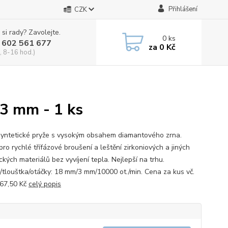
Přihlášení
CZK
 si rady? Zavolejte.
0
ks
 602 561 677
za
0 Kč
, 8-16 hod.)
/3 mm - 1 ks
yntetické pryže s vysokým obsahem diamantového zrna.
pro rychlé třífázové broušení a leštění zirkoniových a jiných
kých materiálů bez vyvíjení tepla. Nejlepší na trhu.
/tlouštka/otáčky: 18 mm/3 mm/10000 ot./min. Cena za kus vč.
67,50 Kč
celý popis