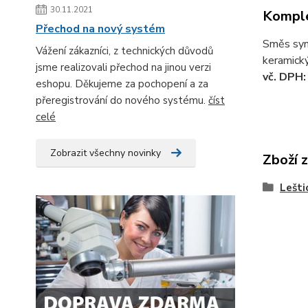
30.11.2021
Komple
Přechod na nový systém
Směs synt
Vážení zákazníci, z technických důvodů
keramický
jsme realizovali přechod na jinou verzi
vč. DPH:
eshopu. Děkujeme za pochopení a za
přeregistrování do nového systému.
číst
celé
Zobrazit všechny novinky
Zboží 
Lešti