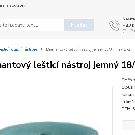
hrana soukromí
Nevíte
Hledat
+420
(Po-Pá
ešticí rotační nástroje
Diamantový lešticí nástroj jemný 18/3 mm - 1 ks
antový lešticí nástroj jemný 18
Směs s
Slouží 
keramic
Průměr
DPH: 5