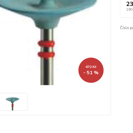
23
190
Číslo p
472 Kč
- 51 %