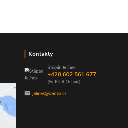
Kontakty
Štěpán Jelínek
+420 602 561 677
(Po-Pá, 8-16 hod.)
jelinek@dentia.cz