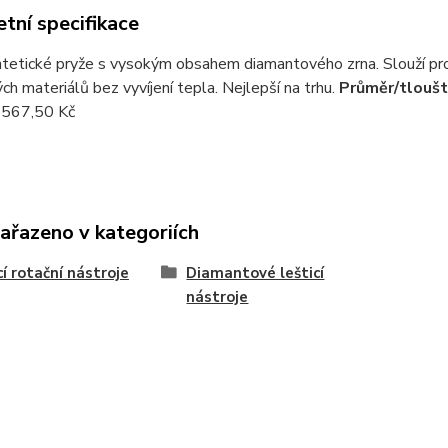
tní specifikace
etické pryže s vysokým obsahem diamantového zrna. Slouží pro ry
ch materiálů bez vyvíjení tepla. Nejlepší na trhu.
Průměr/tloušt
567,50 Kč
zařazeno v kategoriích
cí rotační nástroje
Diamantové lešticí
nástroje