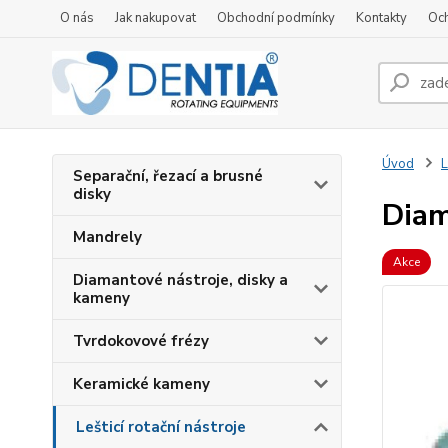
O nás
Jak nakupovat
Obchodní podmínky
Kontakty
Oc
Úvod
L
Separační, řezací a brusné
disky
Diam
Mandrely
Akce
Diamantové nástroje, disky a
kameny
Tvrdokovové frézy
Keramické kameny
Lešticí rotační nástroje