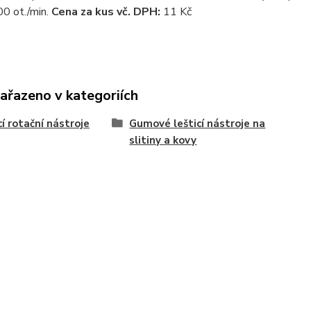
 ot./min.
Cena za kus vč. DPH:
11 Kč
zařazeno v kategoriích
cí rotační nástroje
Gumové lešticí nástroje na
slitiny a kovy