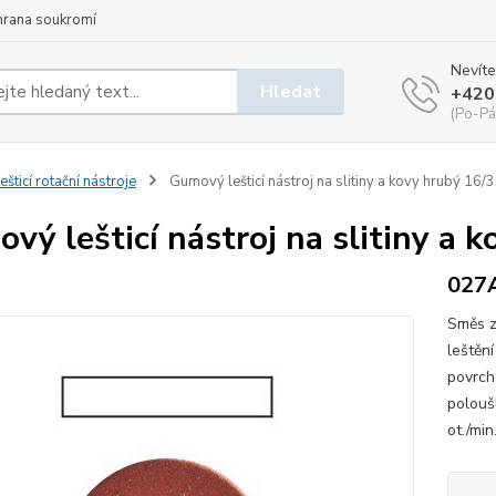
hrana soukromí
Nevíte
Hledat
+420
(Po-Pá
ešticí rotační nástroje
Gumový lešticí nástroj na slitiny a kovy hrubý 16/
vý lešticí nástroj na slitiny a 
027
Směs z
leštěn
povrch
polouš
ot./mi