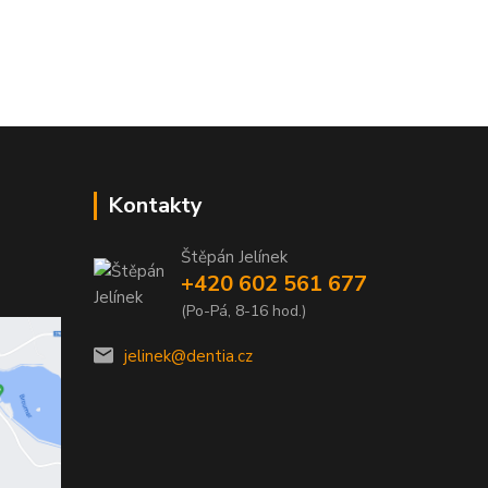
Kontakty
Štěpán Jelínek
+420 602 561 677
(Po-Pá, 8-16 hod.)
jelinek@dentia.cz