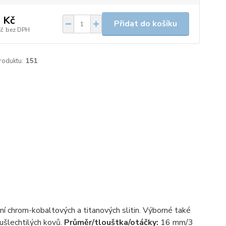
 Kč
Přidat do košíku
Kč
bez DPH
roduktu:
151
í chrom-kobaltových a titanových slitin. Výborné také
oušlechtilých kovů.
Průměr/tlouštka/otáčky:
16 mm/3