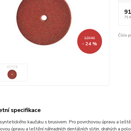
91
75 
Číslo p
120 Kč
- 24 %
tní specifikace
yntetického kaučuku s brusivem. Pro povrchovou úpravu a leštěn
ovou úpravu a leštění náhradních dentálních slitin, drahých a pol