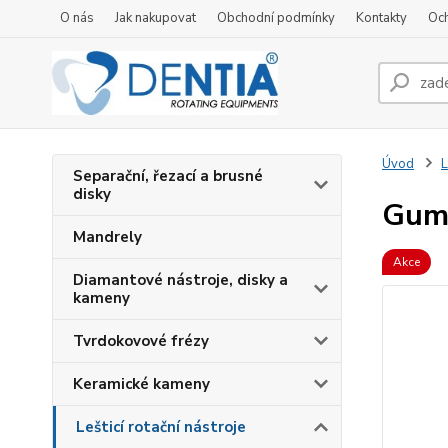
O nás
Jak nakupovat
Obchodní podmínky
Kontakty
Oc
Úvod
L
Separační, řezací a brusné
disky
Gumo
Mandrely
Akce
Diamantové nástroje, disky a
kameny
Tvrdokovové frézy
Keramické kameny
Lešticí rotační nástroje