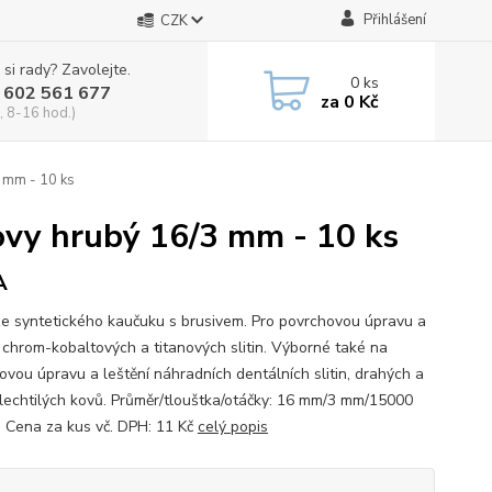
Přihlášení
CZK
 si rady? Zavolejte.
0
ks
 602 561 677
za
0 Kč
, 8-16 hod.)
3 mm - 10 ks
kovy hrubý 16/3 mm - 10 ks
A
e syntetického kaučuku s brusivem. Pro povrchovou úpravu a
í chrom-kobaltových a titanových slitin. Výborné také na
ovou úpravu a leštění náhradních dentálních slitin, drahých a
lechtilých kovů. Průměr/tlouštka/otáčky: 16 mm/3 mm/15000
n. Cena za kus vč. DPH: 11 Kč
celý popis