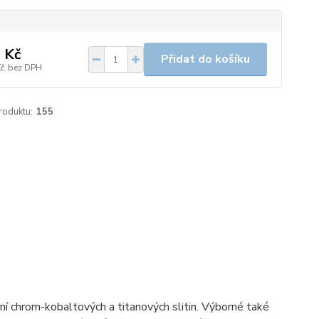
 Kč
Přidat do košíku
Kč
bez DPH
roduktu:
155
í chrom-kobaltových a titanových slitin. Výborné také