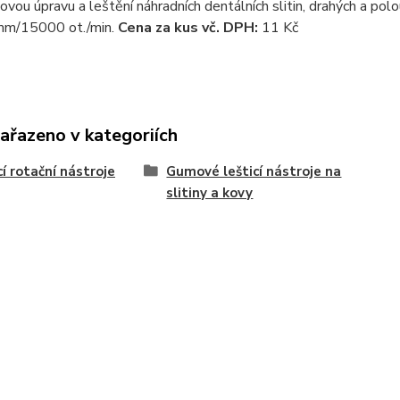
ovou úpravu a leštění náhradních dentálních slitin, drahých a pol
m/15000 ot./min.
Cena za kus vč. DPH:
11 Kč
zařazeno v kategoriích
cí rotační nástroje
Gumové lešticí nástroje na
slitiny a kovy