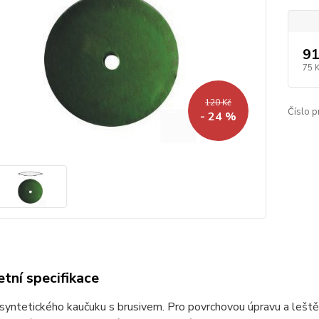
91
75 
120 Kč
Číslo p
- 24 %
tní specifikace
yntetického kaučuku s brusivem. Pro povrchovou úpravu a leštěn