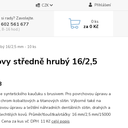
Přihlášení
CZK
 si rady? Zavolejte.
0
ks
 602 561 677
za
0 Kč
, 8-16 hod.)
rubý 16/2,5 mm - 10 ks
kovy středně hrubý 16/2,5
B
e syntetického kaučuku s brusivem. Pro povrchovou úpravu a
í chrom-kobaltových a titanových slitin. Výborné také na
ovou úpravu a leštění náhradních dentálních slitin, drahých a
lechtilých kovů. Průměr/tlouštka/otáčky: 16 mm/2,5 mm/15000
n. Cena za kus vč. DPH: 11 Kč
celý popis