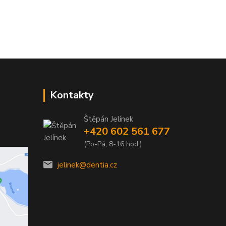
Kontakty
Štěpán Jelínek
+420 602 561 677
(Po-Pá, 8-16 hod.)
jelinek@dentia.cz