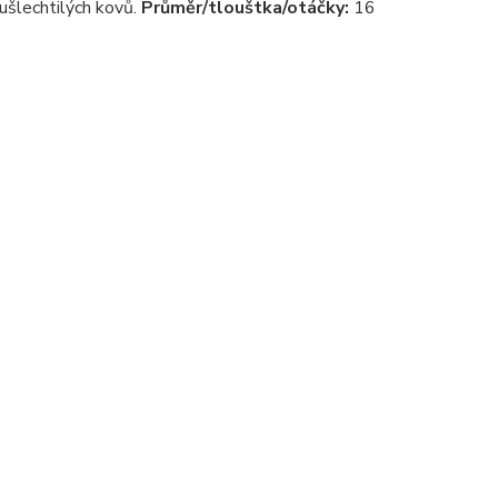
oušlechtilých kovů.
Průměr/tlouštka/otáčky:
16