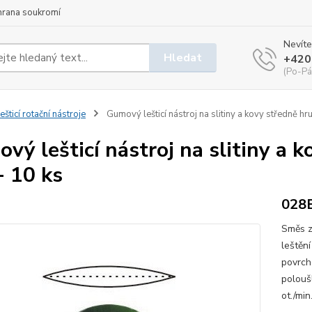
hrana soukromí
Nevíte
Hledat
+420
(Po-Pá
ešticí rotační nástroje
Gumový lešticí nástroj na slitiny a kovy středně h
vý lešticí nástroj na slitiny a 
 10 ks
028
Směs z
leštěn
povrch
polouš
ot./mi