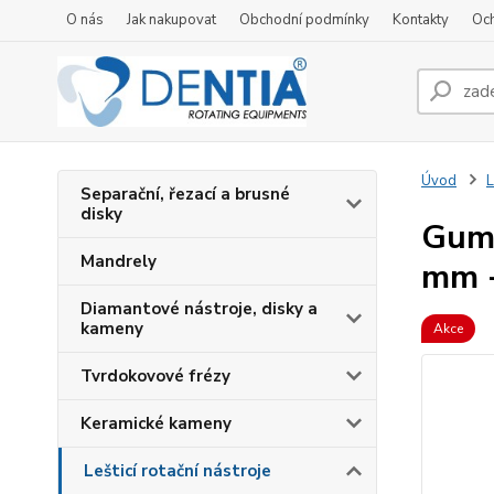
O nás
Jak nakupovat
Obchodní podmínky
Kontakty
Oc
Úvod
L
Separační, řezací a brusné
disky
Gumo
Mandrely
mm -
Diamantové nástroje, disky a
kameny
Akce
Tvrdokovové frézy
Keramické kameny
Lešticí rotační nástroje