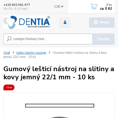
0
ks
+420 602 561 677
CZK
za
0 Kč
(Po-Pá, 8-16 hod.)
Menu
Hledat
Úvod
Lešticí rotační nástroje
Gumový lešticí nástroj na slitiny a kovy
jemný 22/1 mm - 10 ks
Gumový lešticí nástroj na slitiny a
kovy jemný 22/1 mm - 10 ks
Akce