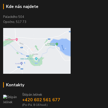
Kde nás najdete
Palackého 504
Opočno, 517 73
Kontakty
Štěpán Jelínek
+420 602 561 677
(Po-Pá, 8-16 hod.)