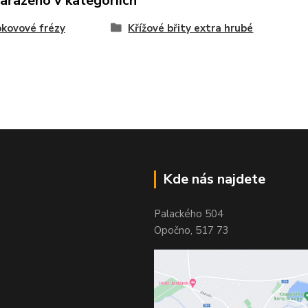
zařazeno v kategoriích
kovové frézy
Křížové břity extra hrubé
Kde nás najdete
Palackého 504
Opočno, 517 73