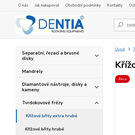
O nás
Jak nakupovat
Obchodní podmínky
Kontakty
Oc
Úvod
T
Separační, řezací a brusné
disky
Kříž
Mandrely
Akce
Diamantové nástroje, disky a
kameny
Tvrdokovové frézy
Křížové břity extra hrubé
Křížové břity hrubé