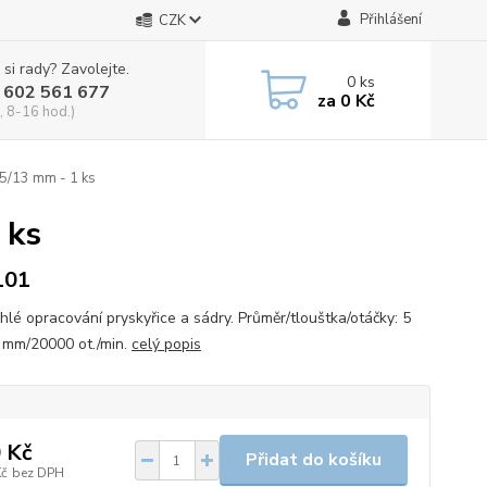
Přihlášení
CZK
 si rady? Zavolejte.
0
ks
 602 561 677
za
0 Kč
, 8-16 hod.)
 5/13 mm - 1 ks
 ks
101
chlé opracování pryskyřice a sádry. Průměr/tlouštka/otáčky: 5
mm/20000 ot./min.
celý popis
 Kč
Přidat do košíku
Kč
bez DPH