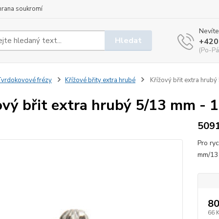
hrana soukromí
Nevíte
Hledat
+420
(Po-Pá
vrdokovové frézy
Křížové břity extra hrubé
Křížový břit extra hrubý
ový břit extra hrubý 5/13 mm - 1
509
Pro ry
mm/13 
80
66 