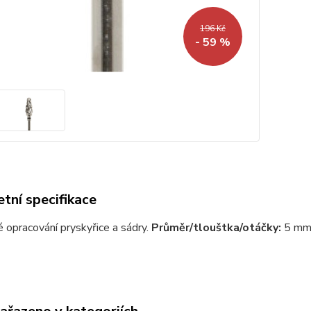
196 Kč
- 59 %
tní specifikace
é opracování pryskyřice a sádry.
Průměr/tlouštka/otáčky:
5 mm