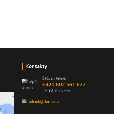
Kontakty
Štěpán Jelínek
+420 602 561 677
(Po-Pá, 8-16 hod.)
jelinek@dentia.cz