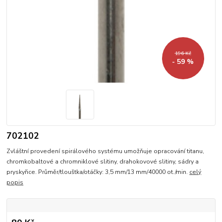
196 Kč
- 59 %
702102
Zvláštní provedení spirálového systému umožňuje opracování titanu,
chromkobaltové a chromniklové slitiny, drahokovové slitiny, sádry a
pryskyřice. Průměr/tlouštka/otáčky: 3,5 mm/13 mm/40000 ot./min.
celý
popis