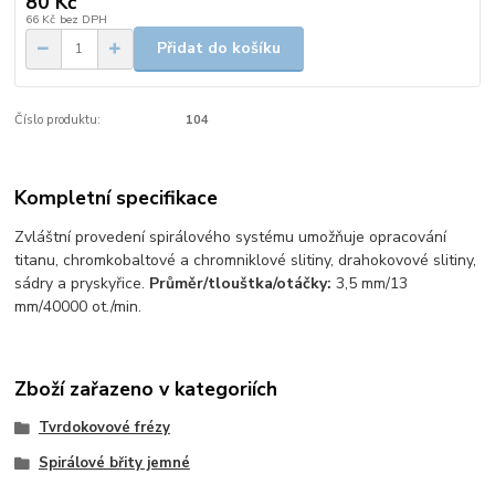
80 Kč
66 Kč
bez DPH
Přidat do košíku
Číslo produktu:
104
Kompletní specifikace
Zvláštní provedení spirálového systému umožňuje opracování
titanu, chromkobaltové a chromniklové slitiny, drahokovové slitiny,
sádry a pryskyřice.
Průměr/tlouštka/otáčky:
3,5 mm/13
mm/40000 ot./min.
Zboží zařazeno v kategoriích
Tvrdokovové frézy
Spirálové břity jemné