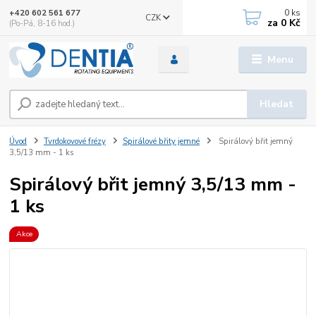
0
ks
+420 602 561 677
CZK
za
0 Kč
(Po-Pá, 8-16 hod.)
Menu
Hledat
Úvod
Tvrdokovové frézy
Spirálové břity jemné
Spirálový břit jemný
3,5/13 mm - 1 ks
Spirálový břit jemný 3,5/13 mm -
1 ks
Akce