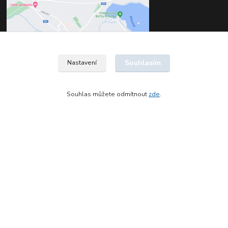
Souhlasím
Nastavení
Souhlas můžete odmítnout
zde
.
Kontakty
Štěpán Jelínek
+420 602 561 677
(Po-Pá, 8-16 hod.)
jelinek@dentia.cz
© 2021 - Dentia