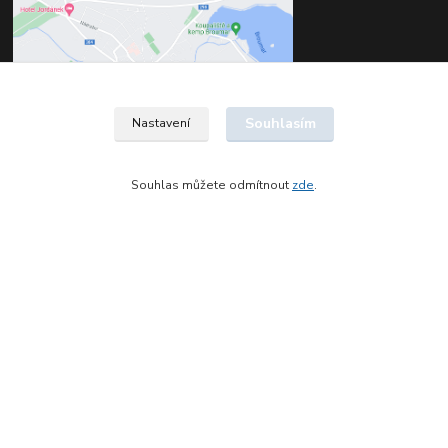
Souhlasím
Nastavení
Souhlas můžete odmítnout
zde
.
Kontakty
Štěpán Jelínek
+420 602 561 677
(Po-Pá, 8-16 hod.)
jelinek@dentia.cz
© 2021 - Dentia