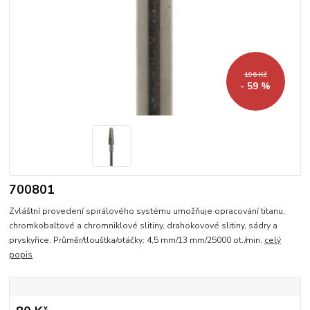
196 Kč
- 59 %
700801
Zvláštní provedení spirálového systému umožňuje opracování titanu,
chromkobaltové a chromniklové slitiny, drahokovové slitiny, sádry a
pryskyřice. Průměr/tlouštka/otáčky: 4,5 mm/13 mm/25000 ot./min.
celý
popis