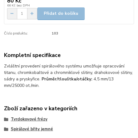
80 Kč
66 Kč
bez DPH
Přidat do košíku
Číslo produktu:
103
Kompletní specifikace
Zvláštní provedení spirálového systému umožňuje opracování
titanu, chromkobaltové a chromniklové slitiny, drahokovové slitiny,
sádry a pryskyřice.
Průměr/tlouštka/otáčky:
4,5 mm/13
mm/25000 ot./min.
Zboží zařazeno v kategoriích
Tvrdokovové frézy
Spirálové břity jemné