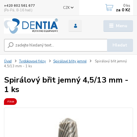
0
ks
+420 602 561 677
CZK
za
0 Kč
(Po-Pá, 8-16 hod.)
Menu
Hledat
Úvod
Tvrdokovové frézy
Spirálové břity jemné
Spirálový břit jemný
4,5/13 mm - 1 ks
Spirálový břit jemný 4,5/13 mm -
1 ks
Akce