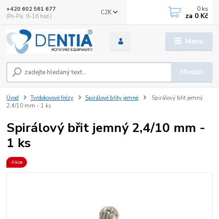
0
ks
+420 602 561 677
CZK
za
0 Kč
(Po-Pá, 8-16 hod.)
Menu
Hledat
Úvod
Tvrdokovové frézy
Spirálové břity jemné
Spirálový břit jemný
2,4/10 mm - 1 ks
Spirálový břit jemný 2,4/10 mm -
1 ks
Akce