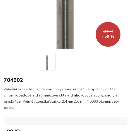
196 Kč
- 59 %
704902
Zvláštní provedení spirálového systému umožňuje opracování titanu,
chromkobaltové a chromniklové slitiny, drahokovové slitiny, sádry a
pryskyřice. Průměr/tlouštka/otáčky: 2,4 mm/10 mm/40000 ot./min.
celý
popis