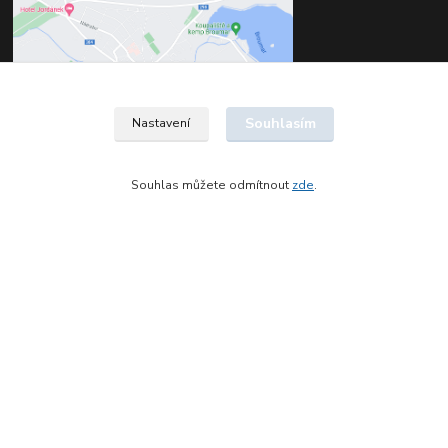
Souhlasím
Nastavení
Souhlas můžete odmítnout
zde
.
Kontakty
Štěpán Jelínek
+420 602 561 677
(Po-Pá, 8-16 hod.)
jelinek@dentia.cz
© 2021 - Dentia