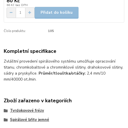
80 Kč
66 Kč
bez DPH
Přidat do košíku
Číslo produktu:
105
Kompletní specifikace
Zvláštní provedení spirálového systému umožňuje opracování
titanu, chromkobaltové a chromniklové slitiny, drahokovové slitiny,
sádry a pryskyřice.
Průměr/tlouštka/otáčky:
2,4 mm/10
mm/40000 ot./min.
Zboží zařazeno v kategoriích
Tvrdokovové frézy
Spirálové břity jemné