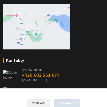
Kontakty
Štěpán Jelínek
+420 602 561 677
(Po-Pá, 8-16 hod.)
jelinek@dentia.cz
Souhlasím
Nastavení