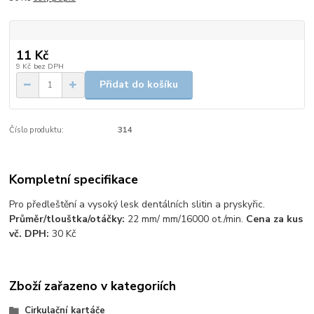
11 Kč
9 Kč
bez DPH
Přidat do košíku
Číslo produktu:
314
Kompletní specifikace
Pro předleštění a vysoký lesk dentálních slitin a pryskyřic.
Průměr/tlouštka/otáčky:
22 mm/ mm/16000 ot./min.
Cena za kus
vč. DPH:
30 Kč
Zboží zařazeno v kategoriích
Cirkulační kartáče