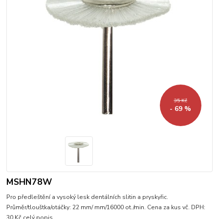
35 Kč
- 69 %
MSHN78W
Pro předleštění a vysoký lesk dentálních slitin a pryskyřic.
Průměr/tlouštka/otáčky: 22 mm/ mm/16000 ot./min. Cena za kus vč. DPH:
30 Kč
celý popis