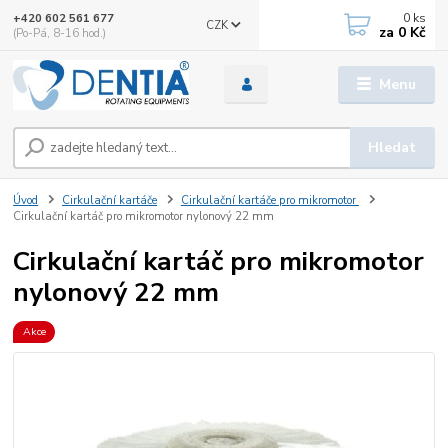
0
ks
+420 602 561 677
CZK
za
0 Kč
(Po-Pá, 8-16 hod.)
Menu
Hledat
Úvod
Cirkulační kartáče
Cirkulační kartáče pro mikromotor
Cirkulační kartáč pro mikromotor nylonový 22 mm
Cirkulační kartáč pro mikromotor
nylonový 22 mm
Akce