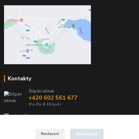
Kontakty
Štěpán Jelínek
+420 602 561 677
(Po-Pá, 8-16 hod.)
jelinek@dentia.cz
Souhlasím
Nastavení