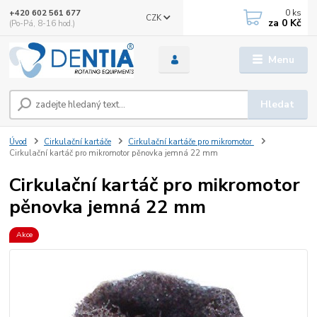
0
ks
+420 602 561 677
CZK
za
0 Kč
(Po-Pá, 8-16 hod.)
Menu
Hledat
Úvod
Cirkulační kartáče
Cirkulační kartáče pro mikromotor
Cirkulační kartáč pro mikromotor pěnovka jemná 22 mm
Cirkulační kartáč pro mikromotor
pěnovka jemná 22 mm
Akce