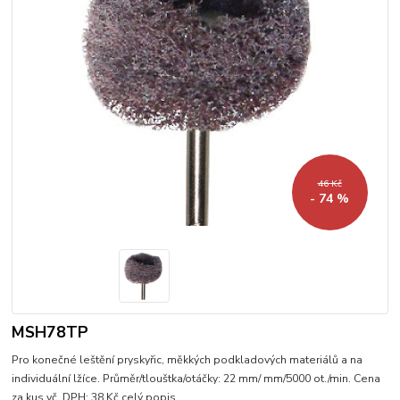
46 Kč
- 74 %
MSH78TP
Pro konečné leštění pryskyřic, měkkých podkladových materiálů a na
individuální lžíce. Průměr/tlouštka/otáčky: 22 mm/ mm/5000 ot./min. Cena
za kus vč. DPH: 38 Kč
celý popis