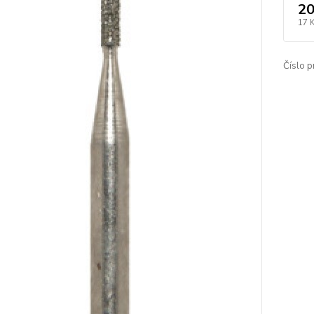
20
17 
Číslo p