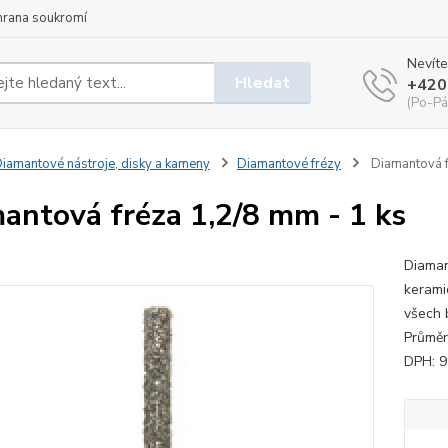
hrana soukromí
Nevíte
Hledat
+420
(Po-Pá
iamantové nástroje, disky a kameny
Diamantové frézy
Diamantová f
antová fréza 1,2/8 mm - 1 ks
Diaman
kerami
všech 
Průměr
DPH: 9