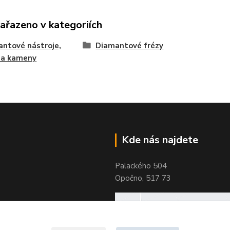
zařazeno v kategoriích
ntové nástroje,
Diamantové frézy
 a kameny
Kde nás najdete
Palackého 504
Opočno, 517 73