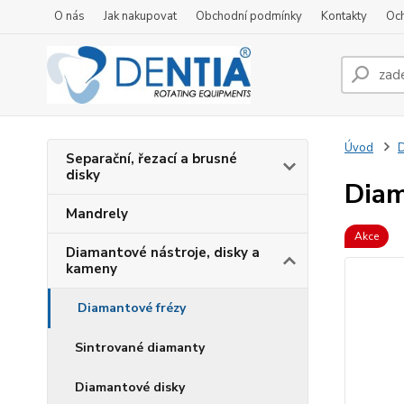
O nás
Jak nakupovat
Obchodní podmínky
Kontakty
Oc
Úvod
D
Separační, řezací a brusné
disky
Diam
Mandrely
Akce
Diamantové nástroje, disky a
kameny
Diamantové frézy
Sintrované diamanty
Diamantové disky