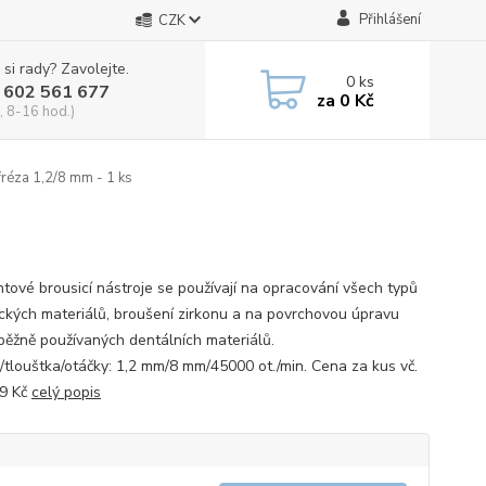
Přihlášení
CZK
 si rady? Zavolejte.
0
ks
 602 561 677
za
0 Kč
, 8-16 hod.)
réza 1,2/8 mm - 1 ks
tové brousicí nástroje se používají na opracování všech typů
ckých materiálů, broušení zirkonu a na povrchovou úpravu
běžně používaných dentálních materiálů.
/tlouštka/otáčky: 1,2 mm/8 mm/45000 ot./min. Cena za kus vč.
9 Kč
celý popis