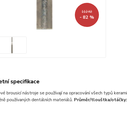
112 Kč
- 82 %
tní specifikace
é brousicí nástroje se používají na opracování všech typů kerami
ně používaných dentálních materiálů.
Průměr/tlouštka/otáčky