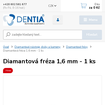
0
ks
+420 602 561 677
CZK
za
0 Kč
(Po-Pá, 8-16 hod.)
Menu
Hledat
Úvod
Diamantové nástroje, disky a kameny
Diamantové frézy
Diamantová fréza 1,6 mm - 1 ks
Diamantová fréza 1,6 mm - 1 ks
Akce