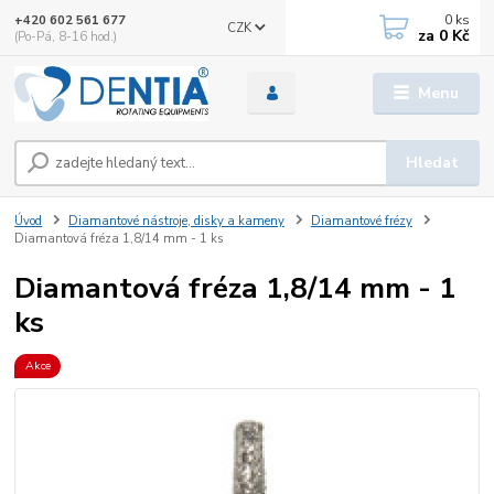
0
ks
+420 602 561 677
CZK
za
0 Kč
(Po-Pá, 8-16 hod.)
Menu
Hledat
Úvod
Diamantové nástroje, disky a kameny
Diamantové frézy
Diamantová fréza 1,8/14 mm - 1 ks
Diamantová fréza 1,8/14 mm - 1
ks
Akce