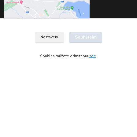
Souhlasím
Nastavení
Souhlas můžete odmítnout
zde
.
Kontakty
Štěpán Jelínek
+420 602 561 677
(Po-Pá, 8-16 hod.)
jelinek@dentia.cz
© 2021 - Dentia