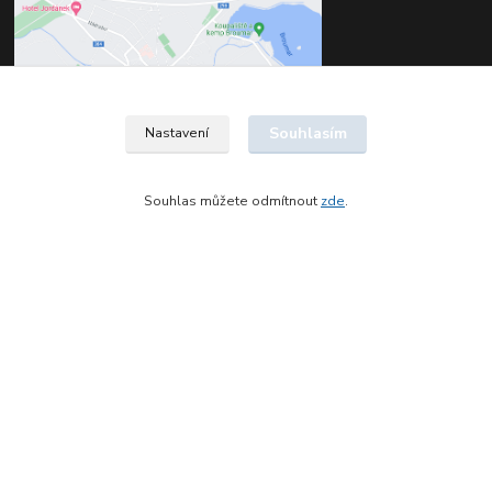
Souhlasím
Nastavení
Souhlas můžete odmítnout
zde
.
Kontakty
Štěpán Jelínek
+420 602 561 677
(Po-Pá, 8-16 hod.)
jelinek@dentia.cz
© 2021 - Dentia