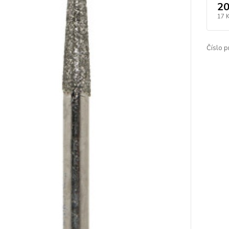
20
17 
Číslo p