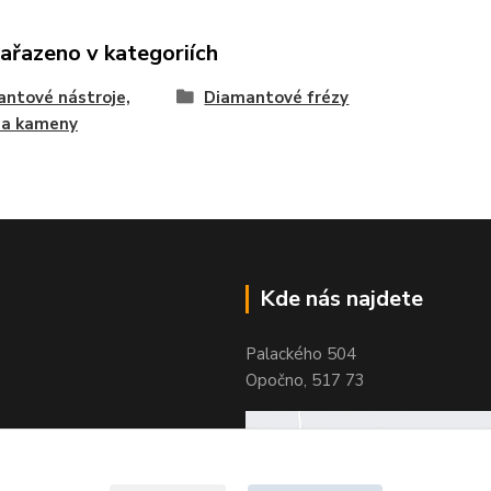
zařazeno v kategoriích
ntové nástroje,
Diamantové frézy
 a kameny
Kde nás najdete
Palackého 504
Opočno, 517 73