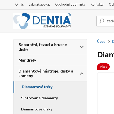
O nás
Jak nakupovat
Obchodní podmínky
Kontakty
Oc
Úvod
D
Separační, řezací a brusné
disky
Diam
Mandrely
Akce
Diamantové nástroje, disky a
kameny
Diamantové frézy
Sintrované diamanty
Diamantové disky