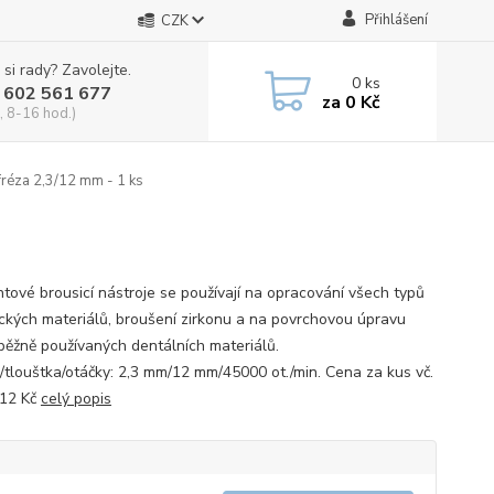
Přihlášení
CZK
 si rady? Zavolejte.
0
ks
 602 561 677
za
0 Kč
, 8-16 hod.)
réza 2,3/12 mm - 1 ks
tové brousicí nástroje se používají na opracování všech typů
ckých materiálů, broušení zirkonu a na povrchovou úpravu
běžně používaných dentálních materiálů.
/tlouštka/otáčky: 2,3 mm/12 mm/45000 ot./min. Cena za kus vč.
112 Kč
celý popis