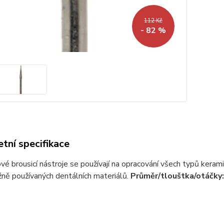
112 Kč
- 82 %
tní specifikace
é brousicí nástroje se používají na opracování všech typů kerami
ně používaných dentálních materiálů.
Průměr/tlouštka/otáčky