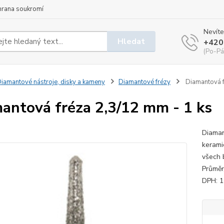
hrana soukromí
Nevíte
Hledat
+420
(Po-Pá
iamantové nástroje, disky a kameny
Diamantové frézy
Diamantová f
antová fréza 2,3/12 mm - 1 ks
Diaman
kerami
všech 
Průměr
DPH: 