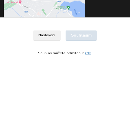
Souhlasím
Nastavení
Souhlas můžete odmítnout
zde
.
Kontakty
Štěpán Jelínek
+420 602 561 677
(Po-Pá, 8-16 hod.)
jelinek@dentia.cz
© 2021 - Dentia