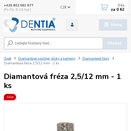
0
ks
+420 602 561 677
CZK
za
0 Kč
(Po-Pá, 8-16 hod.)
Menu
Hledat
Úvod
Diamantové nástroje, disky a kameny
Diamantové frézy
Diamantová fréza 2,5/12 mm - 1 ks
Diamantová fréza 2,5/12 mm - 1
ks
Akce