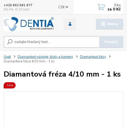
0
ks
+420 602 561 677
CZK
za
0 Kč
(Po-Pá, 8-16 hod.)
Menu
Hledat
Úvod
Diamantové nástroje, disky a kameny
Diamantové frézy
Diamantová fréza 4/10 mm - 1 ks
Diamantová fréza 4/10 mm - 1 ks
Akce