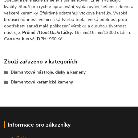
Speciální keramické kameny s diamantovým zrnem vynikající
kvality. Slouží pro rychlé opracování, vyhlazování, leštění zirkonu a
veškeré keramiky. Efektivně odstraňují vtokové kanálky. Vysoká
brousicí účinnost, velmi nízká tvorba tepla, velká odolnost proti
opotřebení zaručí malé poškození výrobku a dlouhou životnost
nástroje.
Průměr/tlouštka/otáčky:
16 mm/3,5 mm/12000 ot./min.
Cena za kus vč. DPH:
950 Kč
Zboží zařazeno v kategoriích
Diamantové nástroje, disky a kameny
Diamantové keramické kameny
Informace pro zákazníky
O nás