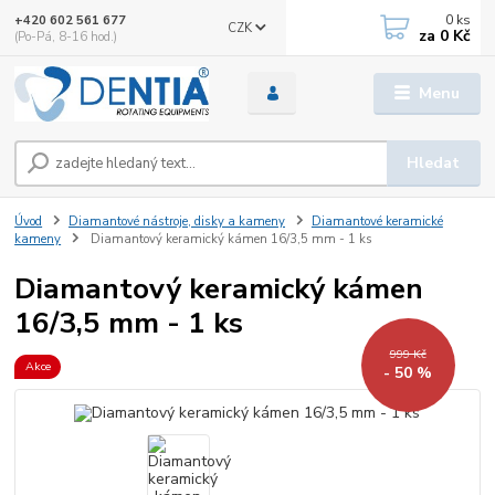
0
ks
+420 602 561 677
CZK
za
0 Kč
(Po-Pá, 8-16 hod.)
Menu
Hledat
Úvod
Diamantové nástroje, disky a kameny
Diamantové keramické
kameny
Diamantový keramický kámen 16/3,5 mm - 1 ks
Diamantový keramický kámen
16/3,5 mm - 1 ks
999 Kč
Akce
- 50 %