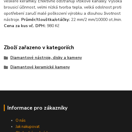
veškeré keramiky. Efektivně odstraňují vtokové kanálky. Vysoká
brousicí účinnost, velmi nízká tvorba tepla, velká odolnost proti
opotřebení zaručí malé poškození výrobku a dlouhou životnost
nástroje.
Průměr/tlouštka/otáčky:
22 mm/2 mm/10000 ot./min.
Cena za kus vč. DPH:
980 Kč
Zboží zařazeno v kategoriích
Diamantové nástroje, disky a kameny
Diamantové keramické kameny
Informace pro zákazníky
O nás
Jak nakupovat