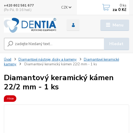
0
ks
+420 602 561 677
CZK
za
0 Kč
(Po-Pá, 8-16 hod.)
Menu
Hledat
Úvod
Diamantové nástroje, disky a kameny
Diamantové keramické
kameny
Diamantový keramický kámen 22/2 mm - 1 ks
Diamantový keramický kámen
22/2 mm - 1 ks
Akce