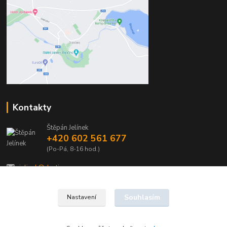
Kontakty
Štěpán Jelínek
+420 602 561 677
(Po-Pá, 8-16 hod.)
jelinek@dentia.cz
Souhlasím
Nastavení
© 2021 - Dentia