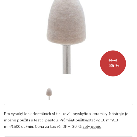
33 Kč
- 85 %
Pro vysoký lesk dentálních slitin, kovů, pryskyřic a keramiky. Nástroje je
možné použít i s lešticí pastou. Průměr/tlouštka/otáčky: 10 mm/13
mm/1500 ot./min. Cena za kus vč. DPH: 30 Kč
celý popis