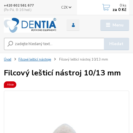
0
ks
+420 602 561 677
CZK
za
0 Kč
(Po-Pá, 8-16 hod.)
Menu
Hledat
Úvod
Filcové lešticí nástroje
Filcový lešticí nástroj 10/13 mm
Filcový lešticí nástroj 10/13 mm
Akce