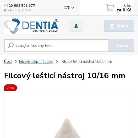
0
ks
+420 602 561 677
CZK
za
0 Kč
(Po-Pá, 8-16 hod.)
Menu
Hledat
Úvod
Filcové lešticí nástroje
Filcový lešticí nástroj 10/16 mm
Filcový lešticí nástroj 10/16 mm
Akce