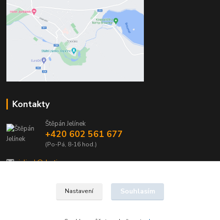
Kontakty
Štěpán Jelínek
+420 602 561 677
(Po-Pá, 8-16 hod.)
jelinek@dentia.cz
Souhlasím
Nastavení
© 2021 - Dentia