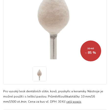
33 Kč
- 85 %
Pro vysoký lesk dentálních slitin, kovů, pryskyřic a keramiky. Nástroje je
možné použít i s lešticí pastou. Průměr/tlouštka/otáčky: 10 mm/16
mm/1500 ot./min. Cena za kus vč. DPH: 30 Kč
celý popis