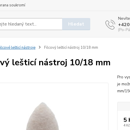
hrana soukromí
Nevíte
Hledat
+420
(Po-Pá
ilcové lešticí nástroje
Filcový lešticí nástroj 10/18 mm
ový lešticí nástroj 10/18 mm
Pro vys
je možn
mm/150
5 
4 Kč