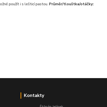
ožné použít i s lešticí pastou.
Průměr/tlouštka/otáčky:
Kontakty
Štěpán Jelínek