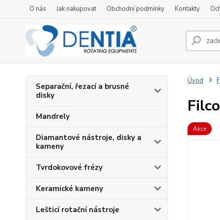
O nás
Jak nakupovat
Obchodní podmínky
Kontakty
Oc
Úvod
F
Separační, řezací a brusné
disky
Filc
Mandrely
Akce
Diamantové nástroje, disky a
kameny
Tvrdokovové frézy
Keramické kameny
Lešticí rotační nástroje