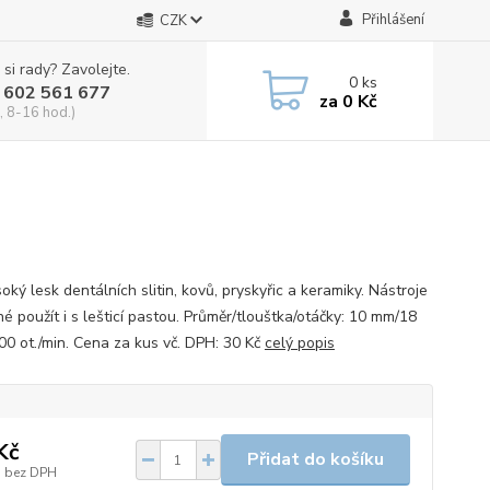
Přihlášení
CZK
 si rady? Zavolejte.
0
ks
 602 561 677
za
0 Kč
, 8-16 hod.)
oký lesk dentálních slitin, kovů, pryskyřic a keramiky. Nástroje
é použít i s lešticí pastou. Průměr/tlouštka/otáčky: 10 mm/18
0 ot./min. Cena za kus vč. DPH: 30 Kč
celý popis
Kč
Přidat do košíku
bez DPH