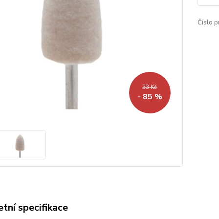
Číslo p
33 Kč
- 85 %
tní specifikace