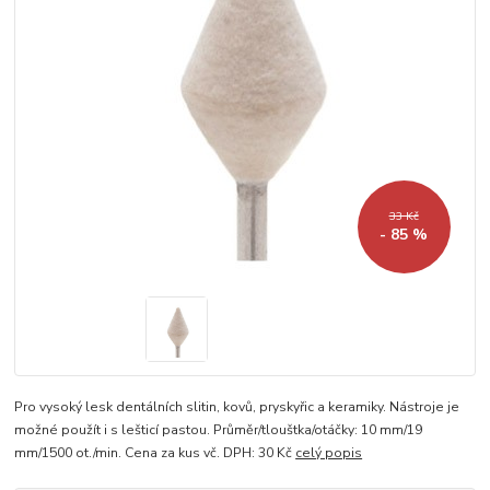
33 Kč
- 85 %
Pro vysoký lesk dentálních slitin, kovů, pryskyřic a keramiky. Nástroje je
možné použít i s lešticí pastou. Průměr/tlouštka/otáčky: 10 mm/19
mm/1500 ot./min. Cena za kus vč. DPH: 30 Kč
celý popis