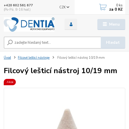
0
ks
+420 602 561 677
CZK
za
0 Kč
(Po-Pá, 8-16 hod.)
Menu
Hledat
Úvod
Filcové lešticí nástroje
Filcový lešticí nástroj 10/19 mm
Filcový lešticí nástroj 10/19 mm
Akce