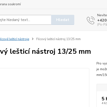
hrana soukromí
Nevíte
Hledat
+420
(Po-Pá
ilcové lešticí nástroje
Filcový lešticí nástroj 13/25 mm
ový lešticí nástroj 13/25 mm
Pro vys
je možn
mm/150
5 
4 Kč