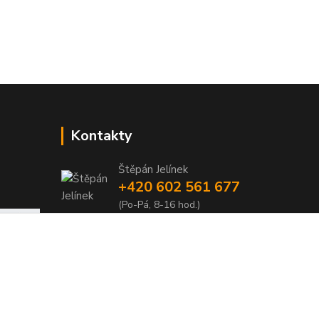
Kontakty
Štěpán Jelínek
+420 602 561 677
(Po-Pá, 8-16 hod.)
jelinek@dentia.cz