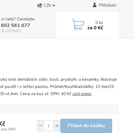
Přihlášení
CZK
 si rady? Zavolejte.
0
ks
 602 561 677
za
0 Kč
, 8-16 hod.)
oký lesk dentálních slitin, kovů, pryskyřic a keramiky. Nástroje
é použít i s lešticí pastou. Průměr/tlouštka/otáčky: 13 mm/25
0 ot./min. Cena za kus vč. DPH: 40 Kč
celý popis
Kč
Přidat do košíku
bez DPH