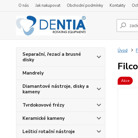
O nás
Jak nakupovat
Obchodní podmínky
Kontakty
Oc
Úvod
F
Separační, řezací a brusné
disky
Filc
Mandrely
Akce
Diamantové nástroje, disky a
kameny
Tvrdokovové frézy
Keramické kameny
Lešticí rotační nástroje