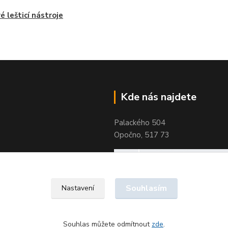
vé lešticí nástroje
Kde nás najdete
Palackého 504
Opočno, 517 73
Souhlasím
Nastavení
Souhlas můžete odmítnout
zde
.