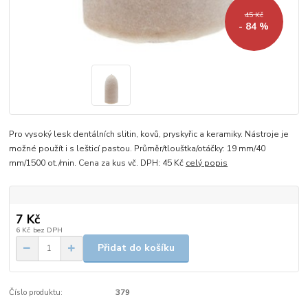
45 Kč
- 84 %
Pro vysoký lesk dentálních slitin, kovů, pryskyřic a keramiky. Nástroje je
možné použít i s lešticí pastou. Průměr/tlouštka/otáčky: 19 mm/40
mm/1500 ot./min. Cena za kus vč. DPH: 45 Kč
celý popis
7 Kč
6 Kč
bez DPH
Přidat do košíku
Číslo produktu:
379