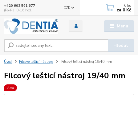
0
ks
+420 602 561 677
CZK
za
0 Kč
(Po-Pá, 8-16 hod.)
Menu
Hledat
Úvod
Filcové lešticí nástroje
Filcový lešticí nástroj 19/40 mm
Filcový lešticí nástroj 19/40 mm
Akce