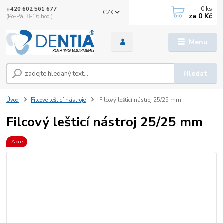
0
ks
+420 602 561 677
CZK
za
0 Kč
(Po-Pá, 8-16 hod.)
Menu
Hledat
Úvod
Filcové lešticí nástroje
Filcový lešticí nástroj 25/25 mm
Filcový lešticí nástroj 25/25 mm
Akce