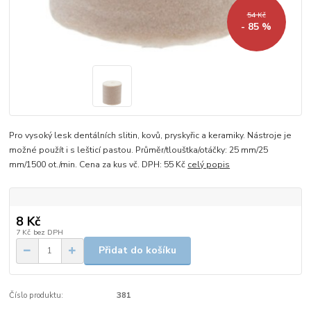
54 Kč
- 85 %
Pro vysoký lesk dentálních slitin, kovů, pryskyřic a keramiky. Nástroje je
možné použít i s lešticí pastou. Průměr/tlouštka/otáčky: 25 mm/25
mm/1500 ot./min. Cena za kus vč. DPH: 55 Kč
celý popis
8 Kč
7 Kč
bez DPH
Přidat do košíku
Číslo produktu:
381