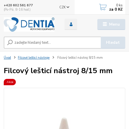
0
ks
+420 602 561 677
CZK
za
0 Kč
(Po-Pá, 8-16 hod.)
Menu
Hledat
Úvod
Filcové lešticí nástroje
Filcový lešticí nástroj 8/15 mm
Filcový lešticí nástroj 8/15 mm
Akce