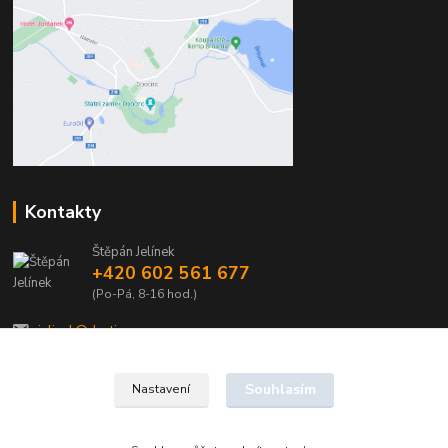
Kontakty
Štěpán Jelínek
+420 602 561 677
(Po-Pá, 8-16 hod.)
jelinek@dentia.cz
Souhlasím
Nastavení
© 2021 - Dentia