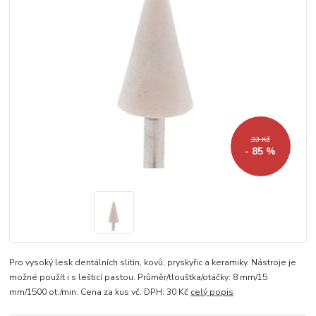
33 Kč
- 85 %
Pro vysoký lesk dentálních slitin, kovů, pryskyřic a keramiky. Nástroje je
možné použít i s lešticí pastou. Průměr/tlouštka/otáčky: 8 mm/15
mm/1500 ot./min. Cena za kus vč. DPH: 30 Kč
celý popis