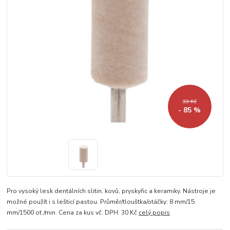
33 Kč
- 85 %
Pro vysoký lesk dentálních slitin, kovů, pryskyřic a keramiky. Nástroje je
možné použít i s lešticí pastou. Průměr/tlouštka/otáčky: 8 mm/15
mm/1500 ot./min. Cena za kus vč. DPH: 30 Kč
celý popis