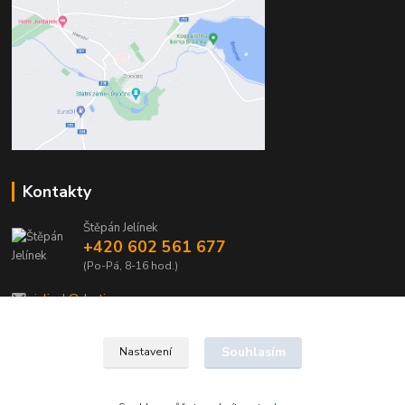
Kontakty
Štěpán Jelínek
+420 602 561 677
(Po-Pá, 8-16 hod.)
jelinek@dentia.cz
Souhlasím
Nastavení
© 2021 - Dentia