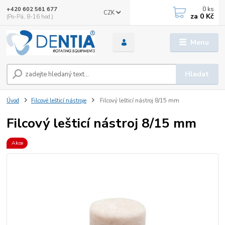
0
ks
+420 602 561 677
CZK
za
0 Kč
(Po-Pá, 8-16 hod.)
Menu
Hledat
Úvod
Filcové lešticí nástroje
Filcový lešticí nástroj 8/15 mm
Filcový lešticí nástroj 8/15 mm
Akce