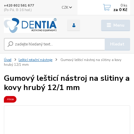
0
ks
+420 602 561 677
CZK
za
0 Kč
(Po-Pá, 8-16 hod.)
Menu
Hledat
Úvod
Lešticí rotační nástroje
Gumový lešticí nástroj na slitiny a kovy
hrubý 12/1 mm
Gumový lešticí nástroj na slitiny a
kovy hrubý 12/1 mm
Akce