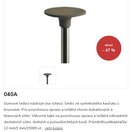
45 Kč
- 47 %
040A
Gumové lešticí nástroje (na slitinu). Směs ze syntetického kaučuku s
brusivem. Pro povrchovou úpravu a leštění chrom-kobaltových a
titanových slitin. Výborné také na povrchovou úpravu a leštění náhradních
dentálních slitin, drahých a poloušlechtilých kovů. Průměr/tlouštka/otáčky:
12 mm/1 mm/15000 ot...
celý popis