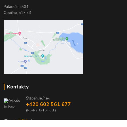
Palackého 504
Opočno, 517 73
Kontakty
Štěpán Jelínek
+420 602 561 677
(Po-Pá, 8-16 hod.)
jelinek@dentia.cz