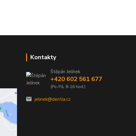
Kontakty
Štěpán Jelínek
+420 602 561 677
(Po-Pá, 8-16 hod.)
jelinek@dentia.cz