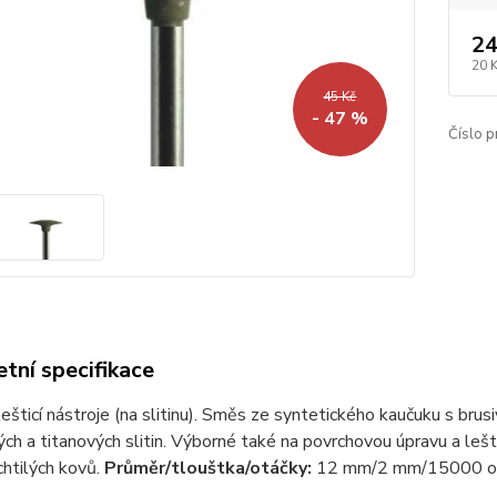
24
20 
45 Kč
- 47 %
Číslo p
tní specifikace
šticí nástroje (na slitinu). Směs ze syntetického kaučuku s bru
ch a titanových slitin. Výborné také na povrchovou úpravu a leště
htilých kovů.
Průměr/tlouštka/otáčky:
12 mm/2 mm/15000 ot