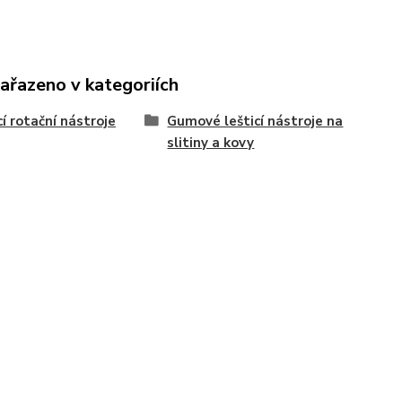
zařazeno v kategoriích
cí rotační nástroje
Gumové lešticí nástroje na
slitiny a kovy