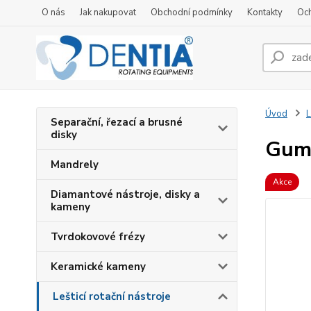
O nás
Jak nakupovat
Obchodní podmínky
Kontakty
Oc
Úvod
L
Separační, řezací a brusné
disky
Gumo
Mandrely
Akce
Diamantové nástroje, disky a
kameny
Tvrdokovové frézy
Keramické kameny
Lešticí rotační nástroje