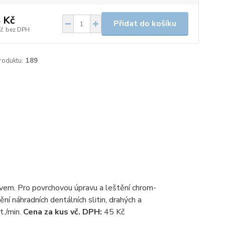
 Kč
Přidat do košíku
Kč
bez DPH
roduktu:
189
sivem. Pro povrchovou úpravu a leštění chrom-
ní náhradních dentálních slitin, drahých a
./min.
Cena za kus vč. DPH:
45 Kč