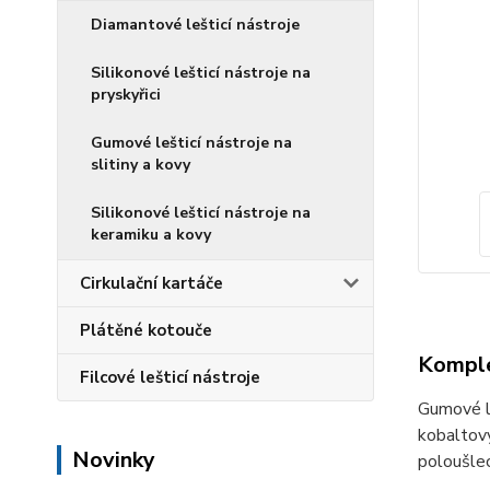
Diamantové lešticí nástroje
Silikonové lešticí nástroje na
pryskyřici
Gumové lešticí nástroje na
slitiny a kovy
Silikonové lešticí nástroje na
keramiku a kovy
Cirkulační kartáče
Plátěné kotouče
Komple
Filcové lešticí nástroje
Gumové le
kobaltový
Novinky
poloušlec