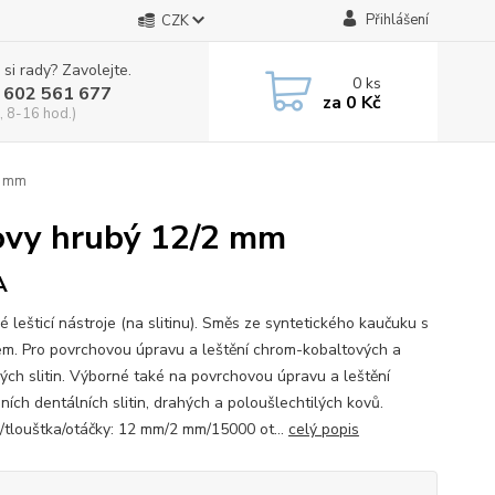
Přihlášení
CZK
 si rady? Zavolejte.
0
ks
 602 561 677
za
0 Kč
, 8-16 hod.)
/2 mm
 kovy hrubý 12/2 mm
A
 lešticí nástroje (na slitinu). Směs ze syntetického kaučuku s
em. Pro povrchovou úpravu a leštění chrom-kobaltových a
vých slitin. Výborné také na povrchovou úpravu a leštění
ních dentálních slitin, drahých a poloušlechtilých kovů.
/tlouštka/otáčky: 12 mm/2 mm/15000 ot...
celý popis