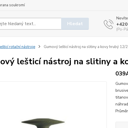
hrana soukromí
Nevíte
Hledat
+420
(Po-Pá
ešticí rotační nástroje
Gumový lešticí nástroj na slitiny a kovy hrubý 12
vý lešticí nástroj na slitiny a
039
Gumové
brusiv
titano
náhrad
Průměr