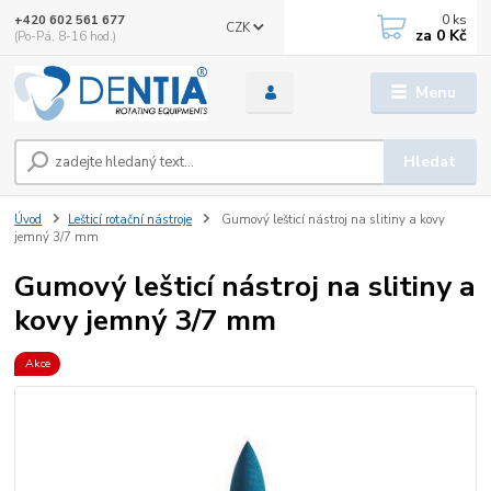
0
ks
+420 602 561 677
CZK
za
0 Kč
(Po-Pá, 8-16 hod.)
Menu
Hledat
Úvod
Lešticí rotační nástroje
Gumový lešticí nástroj na slitiny a kovy
jemný 3/7 mm
Gumový lešticí nástroj na slitiny a
kovy jemný 3/7 mm
Akce