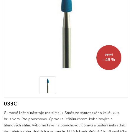
35 Kč
- 49 %
033C
Gumové lešticí nástroje (na slitinu). Směs ze syntetického kaučuku s
brusivem. Pro povrchovou úpravu a leštění chrom-kobaltových a
titanových slitin. Výborné také na povrchovou úpravu a leštění náhradních
dentálních slitin, drahých a poloušlechtilých kovů. Průměr/tlouštka/otáčky: