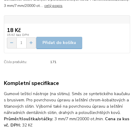
3 mm/7 mm/20000 ot....
celý popis
18 Kč
15 Kč
bez DPH
Přidat do košíku
Číslo produktu:
171
Kompletní specifikace
Gumové lešticí nástroje (na slitinu). Směs ze syntetického kaučuku
s brusivem. Pro povrchovou úpravu a leštění chrom-kobaltových a
titanových slitin. Výborné také na povrchovou úpravu a leštění
náhradních dentálních slitin, drahých a poloušlechtilých kovů.
Průměr/tlouštka/otáčky:
3 mm/7 mm/20000 ot./min.
Cena za kus
vč. DPH:
32 Kč