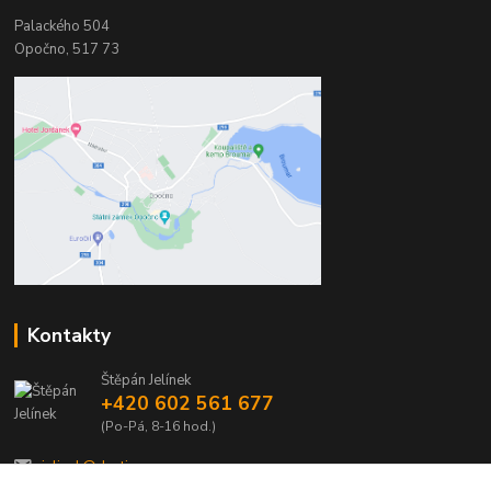
Palackého 504
Opočno, 517 73
Kontakty
Štěpán Jelínek
+420 602 561 677
(Po-Pá, 8-16 hod.)
jelinek@dentia.cz