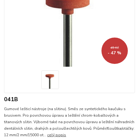
45 Kč
- 47 %
041B
Gumové lešticí nástroje (na slitinu). Směs ze syntetického kaučuku s
brusivem. Pro povrchovou úpravu a leštění chrom-kobaltových a
titanových slitin. Výborné také na povrchovou úpravu a leštění náhradních
dentálních slitin, drahých a poloušlechtilých kovů. Průměr/tlouštka/otáčky:
12 mm/2 mm/15000 ot...
celý popis