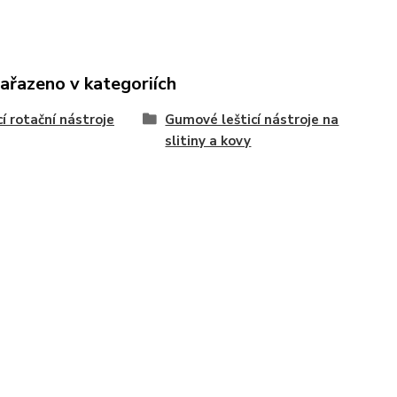
zařazeno v kategoriích
cí rotační nástroje
Gumové lešticí nástroje na
slitiny a kovy