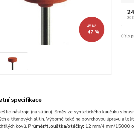
24
20 
45 Kč
- 47 %
Číslo p
tní specifikace
šticí nástroje (na slitinu). Směs ze syntetického kaučuku s bru
ch a titanových slitin. Výborné také na povrchovou úpravu a leště
htilých kovů.
Průměr/tlouštka/otáčky:
12 mm/4 mm/15000 ot