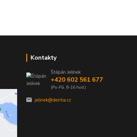
Kontakty
Štěpán Jelínek
+420 602 561 677
(Po-Pá, 8-16 hod.)
jelinek@dentia.cz