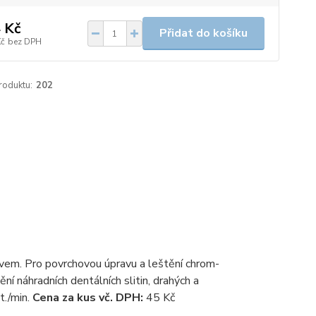
 Kč
Přidat do košíku
Kč
bez DPH
roduktu:
202
sivem. Pro povrchovou úpravu a leštění chrom-
ní náhradních dentálních slitin, drahých a
./min.
Cena za kus vč. DPH:
45 Kč