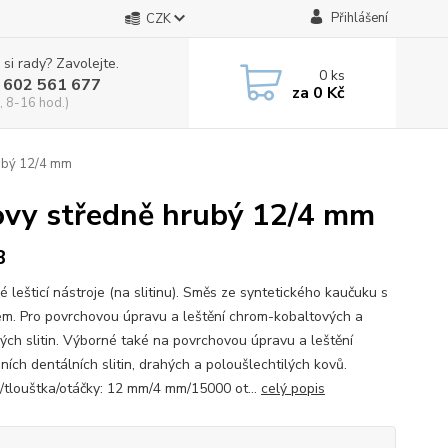
Přihlášení
CZK
 si rady? Zavolejte.
0
ks
 602 561 677
za
0 Kč
, 8-16 hod.)
hrubý 12/4 mm
 kovy středně hrubý 12/4 mm
B
 lešticí nástroje (na slitinu). Směs ze syntetického kaučuku s
em. Pro povrchovou úpravu a leštění chrom-kobaltových a
vých slitin. Výborné také na povrchovou úpravu a leštění
ních dentálních slitin, drahých a poloušlechtilých kovů.
/tlouštka/otáčky: 12 mm/4 mm/15000 ot...
celý popis