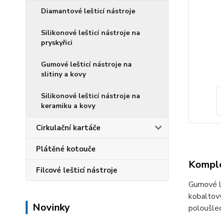
Diamantové lešticí nástroje
Silikonové lešticí nástroje na
pryskyřici
Gumové lešticí nástroje na
slitiny a kovy
Silikonové lešticí nástroje na
keramiku a kovy
Cirkulační kartáče
Plátěné kotouče
Komple
Filcové lešticí nástroje
Gumové le
kobaltový
Novinky
poloušlec