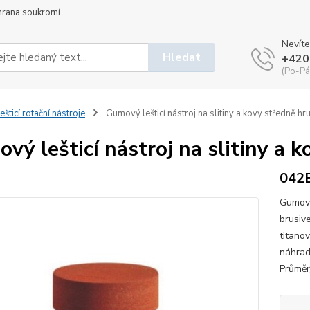
hrana soukromí
Nevíte
Hledat
+420
(Po-Pá
ešticí rotační nástroje
Gumový lešticí nástroj na slitiny a kovy středně 
vý lešticí nástroj na slitiny a
042
Gumové
brusiv
titano
náhrad
Průměr