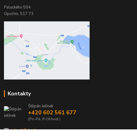
Palackého 504
Opočno, 517 73
Kontakty
Štěpán Jelínek
+420 602 561 677
(Po-Pá, 8-16 hod.)
jelinek@dentia.cz