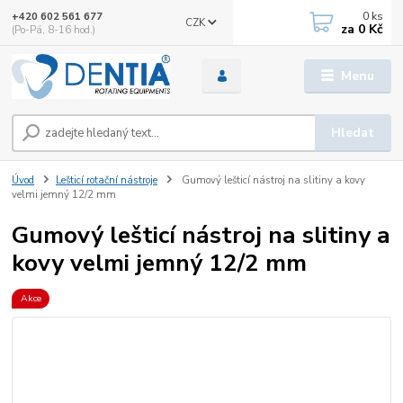
0
ks
+420 602 561 677
CZK
za
0 Kč
(Po-Pá, 8-16 hod.)
Menu
Hledat
Úvod
Lešticí rotační nástroje
Gumový lešticí nástroj na slitiny a kovy
velmi jemný 12/2 mm
Gumový lešticí nástroj na slitiny a
kovy velmi jemný 12/2 mm
Akce