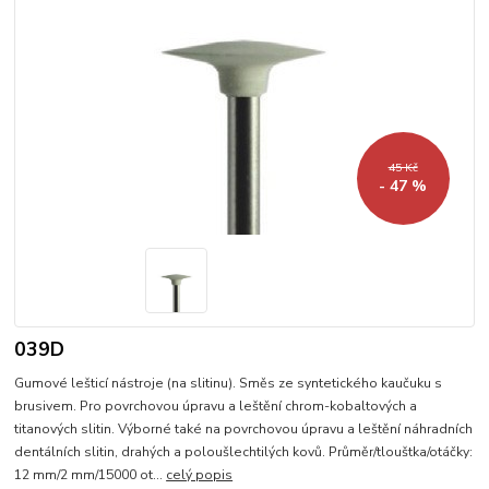
45 Kč
- 47 %
039D
Gumové lešticí nástroje (na slitinu). Směs ze syntetického kaučuku s
brusivem. Pro povrchovou úpravu a leštění chrom-kobaltových a
titanových slitin. Výborné také na povrchovou úpravu a leštění náhradních
dentálních slitin, drahých a poloušlechtilých kovů. Průměr/tlouštka/otáčky:
12 mm/2 mm/15000 ot...
celý popis